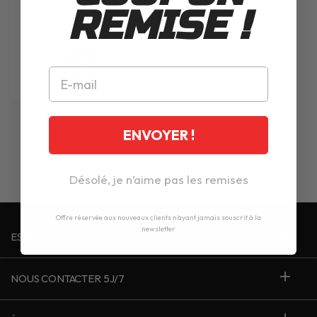
REMISE !
DORSALE
HELSTONS
DORSALE SW
-5%
19.93€
21.00€
ENVOYER !
1
Désolé, je n’aime pas les remises
Offre réservée aux nouveaux clients n'ayant jamais souscrit à la
newsletter
ESPACE CLIENT
NOUS CONTACTER 5J/7