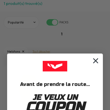
1
produit(s) trouvé(s)
PACKS
1
Helstons
Tout décocher
Avant de prendre la route...
JE VEUX UN
COUPON