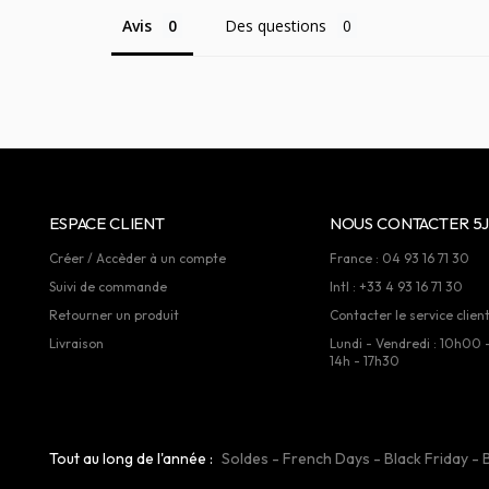
Avis
Des questions
ESPACE CLIENT
NOUS CONTACTER 5J
Créer / Accèder à un compte
France : 04 93 16 71 30
Suivi de commande
Intl : +33 4 93 16 71 30
Retourner un produit
Contacter le service clien
Livraison
Lundi - Vendredi : 10h00 
14h - 17h30
Tout au long de l'année :
Soldes
-
French Days
-
Black Friday
-