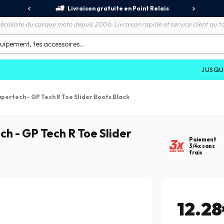
jours
Livraison gratuite en Point Relais
R
écialiste du casque moto depuis 2006. Livraison rapide et service client au to
JUSQU'À
-70%
upertech - GP Tech R Toe Slider Boots Black
ch - GP Tech R Toe Slider
Paiement
3/4x sans
frais
12.2