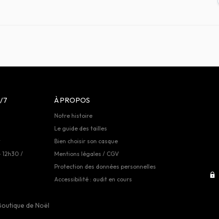
/7
À PROPOS
Notre histoire
Le guide des tailles
t
Bien choisir son casque
- 12h30 /
Mentions légales / CGV
Protection des données personnelles
Accessibilité : audit en cours
Boutique de Noël