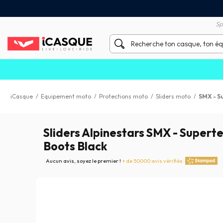
Satisfait ou remboursé 60 
X sans frais par Carte Bancaire
Sp
iCasque
/
Equipement moto
/
Protections moto
/
Sliders moto
/
SMX - S
Sliders Alpinestars SMX - Superte
Boots Black
Aucun avis, soyez le premier !
+ de 50000 avis vérifiés