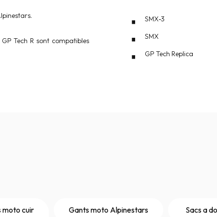
lpinestars.
SMX-3
SMX
- GP Tech R sont compatibles
GP Tech Replica
 moto cuir
Gants moto Alpinestars
Sacs a do