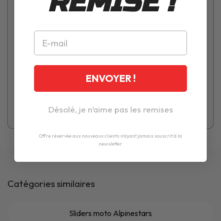
REMISE !
SMX-1
SMX-2
SMX-4
SMX-5
ENVOYER !
SMX Waterproof
Supertech R (modèles d'avant 2015)
Désolé, je n’aime pas les remises
Offre réservée aux nouveaux clients n'ayant jamais souscrit à la
newsletter
Catégories similaires
Sliders moto Alpinestars