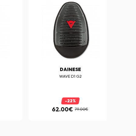
DAINESE
WAVE D1 G2
-22%
62.00€
79.00€