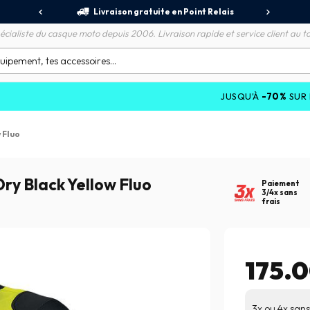
jours
Livraison gratuite en Point Relais
R
écialiste du casque moto depuis 2006. Livraison rapide et service client au to
JUSQU'À
-70%
SUR LES PROMOT
 Fluo
y Black Yellow Fluo
Paiement
3/4x sans
frais
175.
3x ou 4x sans 