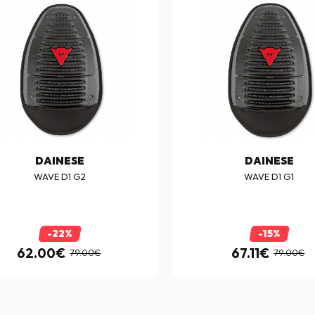
DAINESE
DAINESE
WAVE D1 G2
WAVE D1 G1
-22%
-15%
62.00€
67.11€
79.00€
79.00€