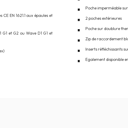
Poche imperméable sur 
es CE EN 1621.1 aux épaules et
2 poches extérieures
Poche sur doublure th
1 G1 et G2 ou Wave D1 G1 et
Zip de raccordement b
Inserts réfléchissants su
ax)
Egalement disponible e