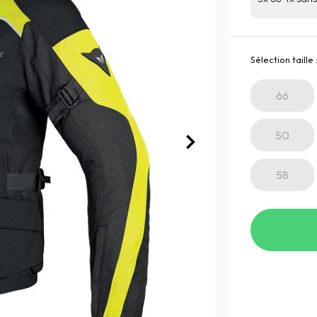
Sélection taille 
66
50
58