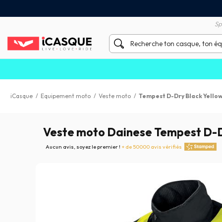
Satisfait ou remboursé 60 
X sans frais par Carte Bancaire
Sp
iCasque
/
Equipement moto
/
Veste moto
/
Tempest D-Dry Black Yellow
Veste moto Dainese Tempest D-Dr
Aucun avis, soyez le premier !
+ de 50000 avis vérifiés