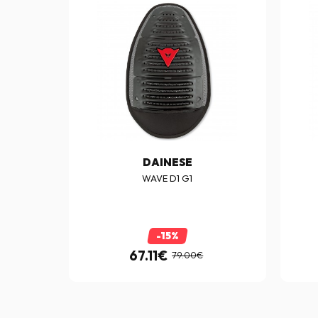
DAINESE
WAVE D1 G1
-15%
67.11€
79.00€