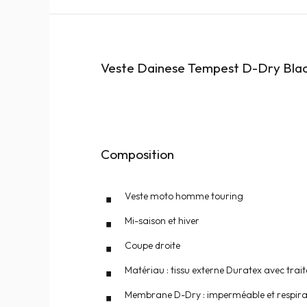
Veste Dainese Tempest D-Dry Black
Composition
Veste moto homme touring
Mi-saison et hiver
Coupe droite
Matériau : tissu externe Duratex avec tra
Membrane D-Dry : imperméable et respir