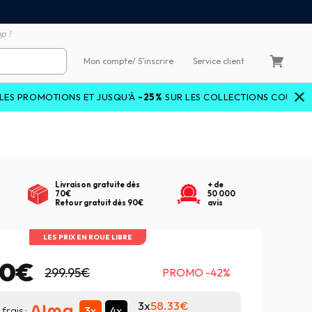
emboursement de la différence
3X4X sans frais par Carte 
p !
Mon compte
/ S'inscrire
Service client
IONS ET JUSQU'À
-25%
SUR LES COLLECTIONS COURANTES AVEC L
Livraison gratuite dès
+ de
70€
50 000
Retour gratuit dès 90€
avis
LES PRIX EN ROUE LIBRE
00€
299.95€
PROMO -42%
3x
58.33
3x
4x
frais :