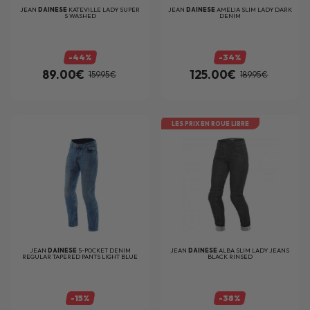
JEAN
DAINESE
KATEVILLE LADY SUPER
JEAN
DAINESE
AMELIA SLIM LADY DARK
S WASHED
DENIM
-44%
-34%
89.00€
125.00€
159.95€
189.95€
LES PRIX EN ROUE LIBRE
JEAN
DAINESE
5-POCKET DENIM
JEAN
DAINESE
ALBA SLIM LADY JEANS
REGULAR TAPERED PANTS LIGHT BLUE
BLACK RINSED
-15%
-38%