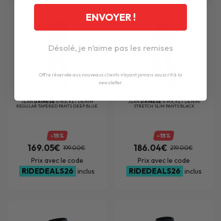
ENVOYER !
Désolé, je n’aime pas les remises
Offre réservée aux nouveaux clients n'ayant jamais souscrit à la
newsletter
JEAN
DAINESE
5-POCKET DENIM
JEAN
DAINESE
5-POCKET DENIM
REGULAR TAPERED PANTS DEEP BLUE
STRETCH SLIM PANTS BLACK
-15%
-15%
169.05€
186.04€
199.00€
219.00€
Prix avec le code
Prix avec le code
RIDEDEALS26
RIDEDEALS26
inclus
inclus