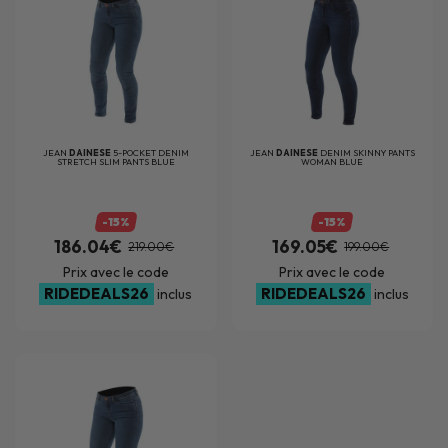
JEAN
DAINESE
5-POCKET DENIM
JEAN
DAINESE
DENIM SKINNY PANTS
STRETCH SLIM PANTS BLUE
WOMAN BLUE
-15%
-15%
186.04€
169.05€
219.00€
199.00€
Prix avec le code
Prix avec le code
RIDEDEALS26
RIDEDEALS26
inclus
inclus