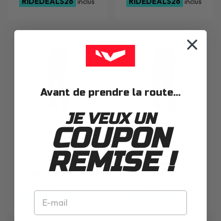
RIDEDEALS26
RIDEDEALS26
inclus
inclus
Avant de prendre la route...
JE VEUX UN
COUPON
JEAN
DAINESE
5-POCKET DENIM SLIM
JEAN
DAINESE
5-POCKET DENIM SLIM
PANTS DEEP BLUE
PANTS BLACK
REMISE !
-15%
-15%
186.04€
186.04€
219.00€
219.00€
Prix avec le code
Prix avec le code
RIDEDEALS26
RIDEDEALS26
inclus
inclus