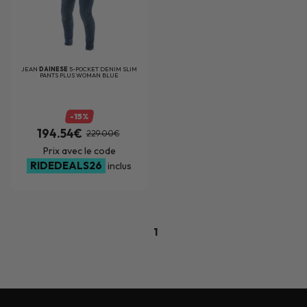
JEAN
DAINESE
5-POCKET DENIM SLIM
PANTS PLUS WOMAN BLUE
-15%
194.54€
229.00€
Prix avec le code
RIDEDEALS26
inclus
1