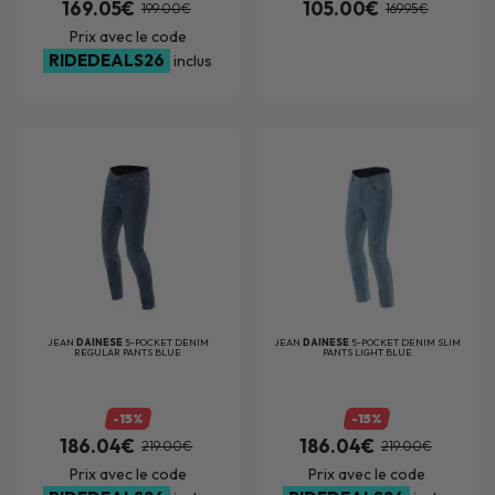
169.05€
105.00€
199.00€
169.95€
Prix avec le code
RIDEDEALS26
inclus
JEAN
DAINESE
5-POCKET DENIM
JEAN
DAINESE
5-POCKET DENIM SLIM
REGULAR PANTS BLUE
PANTS LIGHT BLUE
-15%
-15%
186.04€
186.04€
219.00€
219.00€
Prix avec le code
Prix avec le code