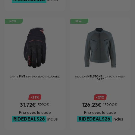
NEW
NEW
GANTS
FIVE
RS4 EVO BLACK FLUO RED
BLOUSON
HELSTONS
TURBO AIR MESH
GREY
-21%
-21%
31.72€
126.23€
39.90€
159.00€
Prix avec le code
Prix avec le code
RIDEDEALS26
RIDEDEALS26
inclus
inclus