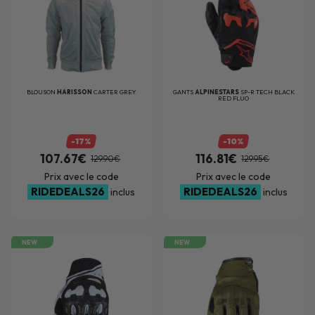
BLOUSON
HARISSON
CARTER GREY
GANTS
ALPINESTARS
SP-R TECH BLACK
RED FLUO
-17%
-10%
107.67€
116.81€
129.90€
129.95€
Prix avec le code
Prix avec le code
RIDEDEALS26
RIDEDEALS26
inclus
inclus
NEW
NEW