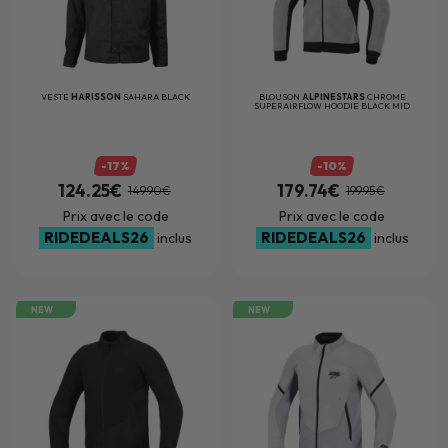
VESTE
HARISSON
SAHARA BLACK
BLOUSON
ALPINESTARS
CHROME
SUPERAIRFLOW HOODIE BLACK MID
GRAY RED FLUO
-17%
-10%
124.25€
179.74€
149.90€
199.95€
Prix avec le code
Prix avec le code
RIDEDEALS26
RIDEDEALS26
inclus
inclus
NEW
NEW