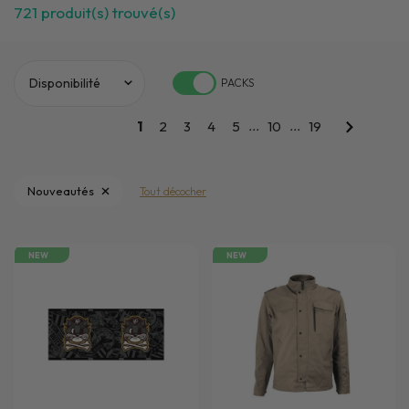
721
produit(s) trouvé(s)
PACKS
...
...
1
2
3
4
5
10
19
Nouveautés
Tout décocher
NEW
NEW