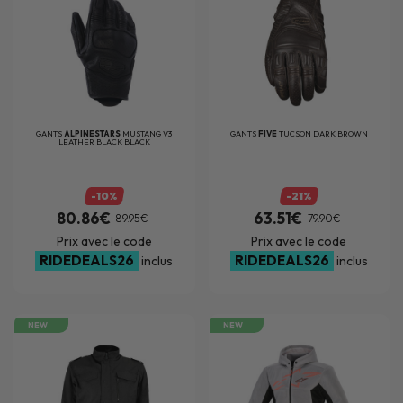
GANTS
ALPINESTARS
MUSTANG V3
GANTS
FIVE
TUCSON DARK BROWN
LEATHER BLACK BLACK
-10%
-21%
80.86€
63.51€
89.95€
79.90€
Prix avec le code
Prix avec le code
RIDEDEALS26
RIDEDEALS26
inclus
inclus
NEW
NEW