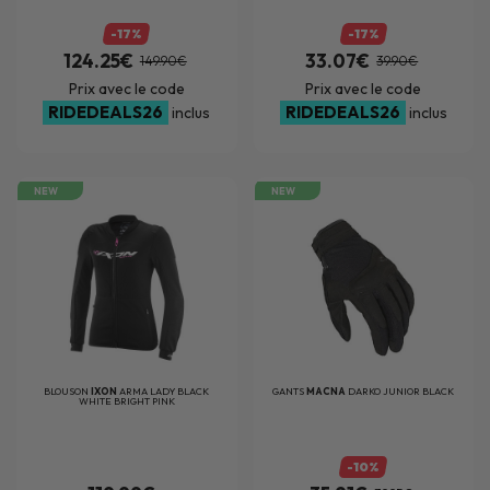
-17%
-17%
124.25€
33.07€
149.90€
39.90€
Prix avec le code
Prix avec le code
RIDEDEALS26
RIDEDEALS26
inclus
inclus
NEW
NEW
BLOUSON
IXON
ARMA LADY BLACK
GANTS
MACNA
DARKO JUNIOR BLACK
WHITE BRIGHT PINK
-10%