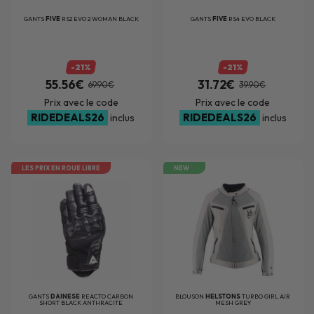
GANTS
FIVE
RS2 EVO 2 WOMAN BLACK
GANTS
FIVE
RS4 EVO BLACK
-21%
-21%
55.56€
31.72€
69.90€
39.90€
Prix avec le code
Prix avec le code
RIDEDEALS26
RIDEDEALS26
inclus
inclus
LES PRIX EN ROUE LIBRE
NEW
GANTS
DAINESE
REACTO CARBON
BLOUSON
HELSTONS
TURBO GIRL AIR
SHORT BLACK ANTHRACITE
MESH GREY