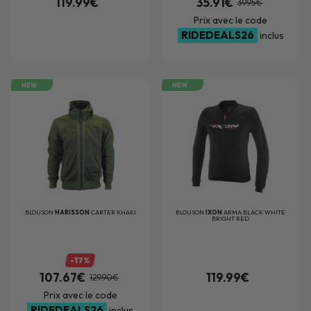
119.99€
35.91€
39.95€
Prix avec le code
RIDEDEALS26
inclus
NEW
NEW
BLOUSON
HARISSON
CARTER KHAKI
BLOUSON
IXON
ARMA BLACK WHITE
BRIGHT RED
-17%
107.67€
119.99€
129.90€
Prix avec le code
RIDEDEALS26
inclus