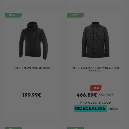
NEW
NEW
VESTE
IXON
PARK AIR BLACK
VESTE
BELSTAFF
CROSBY NEW TECH
WAX BLACK
-15%
199.99€
466.89€
550.00€
Prix avec le code
RIDEDEALS26
inclus