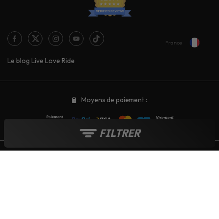
France
Le blog Live Love Ride
Moyens de paiement :
FILTRER
Tout au long de l'année :
Soldes
-
French Days
-
Black Friday
-
Boutique de Noël
© 2006-2026 - INTERNET CREATIVE COMPANY SARL - TVA : FR 015 215
349 17