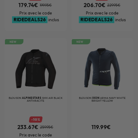
179.74€
206.70€
199.95€
229.95€
Prix avec le code
Prix avec le code
RIDEDEALS26
RIDEDEALS26
inclus
inclus
NEW
NEW
BLOUSON
ALPINESTARS
SMX AIR BLACK
BLOUSON
IXON
ARMA NAVY WHITE
ANTHRACITE
BRIGHT YELLOW
-10%
233.67€
119.99€
259.95€
Prix avec le code