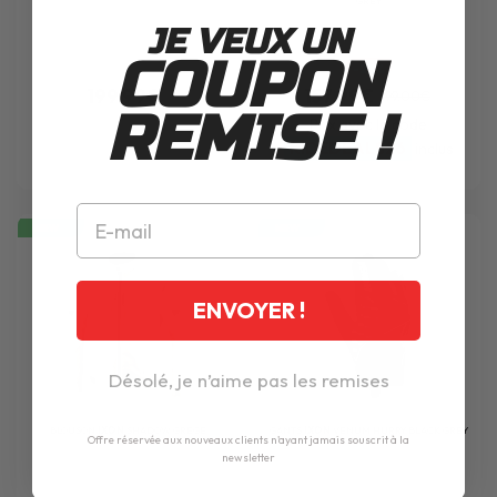
GREY
JE VEUX UN
COUPON
-21%
199.99€
157.99€
199.00€
REMISE !
Prix avec le code
RIDEDEALS26
inclus
NEW
NEW
ENVOYER !
Désolé, je n’aime pas les remises
BLOUSON
IXON
SHADOW GREGE
GANTS
IXON
VENUM HURRY BLACK GREY
Offre réservée aux nouveaux clients n'ayant jamais souscrit à la
WHITE
newsletter