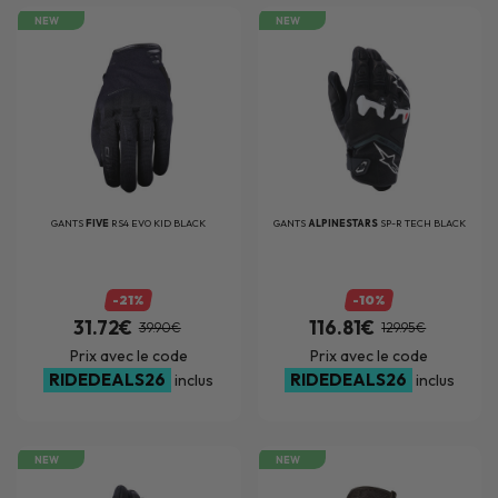
NEW
NEW
GANTS
FIVE
RS4 EVO KID BLACK
GANTS
ALPINESTARS
SP-R TECH BLACK
-21%
-10%
31.72€
116.81€
39.90€
129.95€
Prix avec le code
Prix avec le code
RIDEDEALS26
RIDEDEALS26
inclus
inclus
NEW
NEW