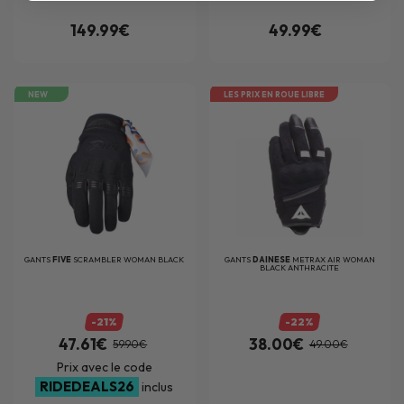
149.99€
49.99€
NEW
LES PRIX EN ROUE LIBRE
GANTS
FIVE
SCRAMBLER WOMAN BLACK
GANTS
DAINESE
METRAX AIR WOMAN
BLACK ANTHRACITE
-21%
-22%
47.61€
38.00€
59.90€
49.00€
Prix avec le code
RIDEDEALS26
inclus