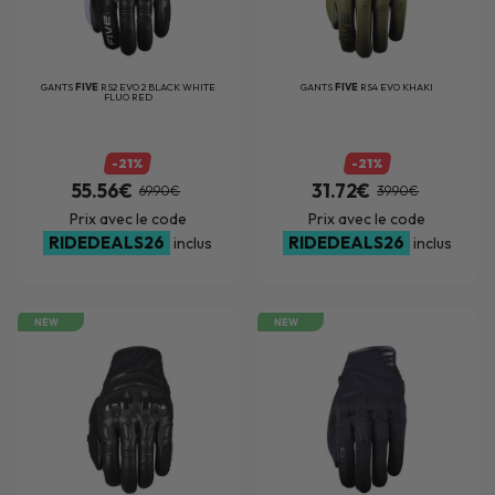
GANTS
FIVE
RS2 EVO 2 BLACK WHITE
GANTS
FIVE
RS4 EVO KHAKI
FLUO RED
-21%
-21%
55.56€
31.72€
69.90€
39.90€
Prix avec le code
Prix avec le code
RIDEDEALS26
RIDEDEALS26
inclus
inclus
NEW
NEW