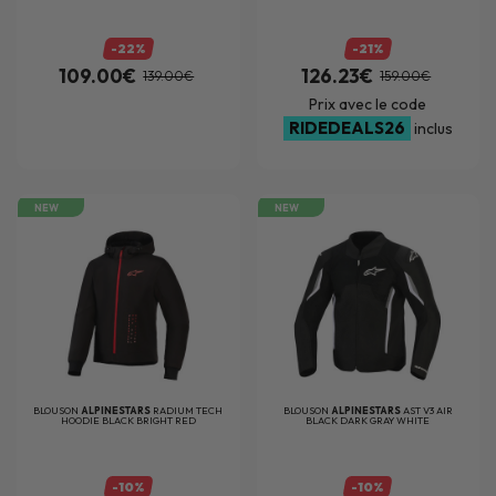
-22%
-21%
109.00€
126.23€
139.00€
159.00€
Prix avec le code
RIDEDEALS26
inclus
NEW
NEW
BLOUSON
ALPINESTARS
RADIUM TECH
BLOUSON
ALPINESTARS
AST V3 AIR
HOODIE BLACK BRIGHT RED
BLACK DARK GRAY WHITE
-10%
-10%