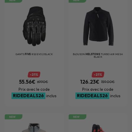
NEW
NEW
GANTS
FIVE
RS2 EVO 2 BLACK
BLOUSON
HELSTONS
TURBO AIR MESH
BLACK
-21%
-21%
55.56€
126.23€
69.90€
159.00€
Prix avec le code
Prix avec le code
RIDEDEALS26
RIDEDEALS26
inclus
inclus
NEW
NEW