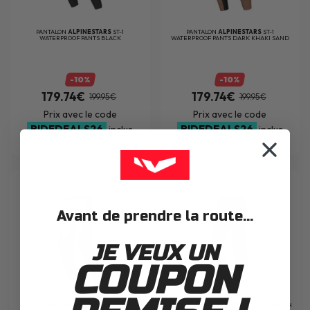
PANTALON
ALPINESTARS
ST-1
PANTALON
ALPINESTARS
ST-1
WATERPROOF PANTS BLACK
WATERPROOF PANTS DARK KHAKI SAND
BLACK RED...
-10%
-10%
179.74€
179.74€
199.95€
199.95€
Prix avec le code
Prix avec le code
RIDEDEALS26
RIDEDEALS26
inclus
inclus
Avant de prendre la route...
JE VEUX UN
COUPON
PANTALON
ALPINESTARS
ST-1
PANTALON
ALPINESTARS
AMT-8 STRETCH