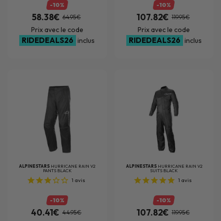
-10%
-10%
58.38€
107.82€
64.95€
119.95€
Prix avec le code
Prix avec le code
RIDEDEALS26
RIDEDEALS26
inclus
inclus
ALPINESTARS
HURRICANE RAIN V2
ALPINESTARS
HURRICANE RAIN V2
PANTS BLACK
SUITS BLACK
1
avis
1
avis
-10%
-10%
40.41€
107.82€
44.95€
119.95€