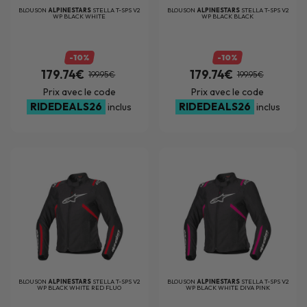
BLOUSON
ALPINESTARS
STELLA T-SPS V2
BLOUSON
ALPINESTARS
STELLA T-SPS V2
WP BLACK WHITE
WP BLACK BLACK
-10%
-10%
179.74€
179.74€
199.95€
199.95€
Prix avec le code
Prix avec le code
RIDEDEALS26
RIDEDEALS26
inclus
inclus
BLOUSON
ALPINESTARS
STELLA T-SPS V2
BLOUSON
ALPINESTARS
STELLA T-SPS V2
WP BLACK WHITE RED FLUO
WP BLACK WHITE DIVA PINK