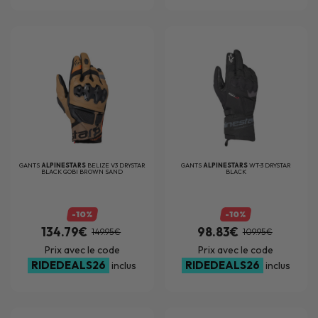
GANTS
ALPINESTARS
BELIZE V3 DRYSTAR
GANTS
ALPINESTARS
WT-3 DRYSTAR
BLACK GOBI BROWN SAND
BLACK
-10%
-10%
134.79€
98.83€
149.95€
109.95€
Prix avec le code
Prix avec le code
RIDEDEALS26
RIDEDEALS26
inclus
inclus