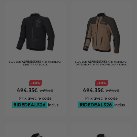
BLOUSON
ALPINESTARS
AMT-8 STRETCH
BLOUSON
ALPINESTARS
AMT-8 STRETCH
DRYSTAR XF BLACK
DRYSTAR XF DARK BROWN DARK KHAKI
-10%
-10%
494.35€
494.35€
549.95€
549.95€
Prix avec le code
Prix avec le code
RIDEDEALS26
RIDEDEALS26
inclus
inclus