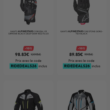
GANTS
ALPINESTARS
COROZAL V3
GANTS
ALPINESTARS
CRESTONE GORE-
DRYSTAR BLACK DEEP GRAY RED FLUO
TEX BLACK
-10%
-10%
98.83€
89.85€
109.95€
99.95€
Prix avec le code
Prix avec le code
RIDEDEALS26
RIDEDEALS26
inclus
inclus