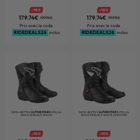
-10%
-10%
179.74€
179.74€
199.95€
199.95€
Prix avec le code
Prix avec le code
RIDEDEALS26
RIDEDEALS26
inclus
inclus
DEMI-BOTTES
ALPINESTARS
STELLA
DEMI-BOTTES
ALPINESTARS
STELLA
SMX-6 V3 BLACK WHITE
SMX-6 V3 BLACK WHITE DIVA PINK
-10%
-10%