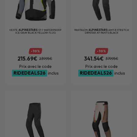
VESTE
ALPINESTARS
ST-1 WATERPROOF
PANTALON
ALPINESTARS
AMT-8 STRETCH
ICE GRAY BLACK YELLOW FLUO
DRYSTAR XF PANTS BLACK
-10%
-10%
215.69€
341.54€
239.95€
379.95€
Prix avec le code
Prix avec le code
RIDEDEALS26
RIDEDEALS26
inclus
inclus