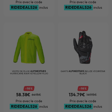
Prix avec le code
Prix avec le code
RIDEDEALS26
RIDEDEALS26
inclus
inclus
VESTE DE PLUIE
ALPINESTARS
GANTS
ALPINESTARS
BELIZE V3 DRYSTAR
HURRICANE RAIN V2 YELLOW FLUO
BLACK
-10%
-10%
58.38€
134.79€
64.95€
149.95€
Prix avec le code
Prix avec le code
RIDEDEALS26
RIDEDEALS26
inclus
inclus