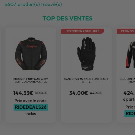
5607
produit(s) trouvé(s)
TOP DES VENTES
LES PRIX EN ROUE LIBRE
PROMOS
BLOUSON
FURYGAN
ATOM
GANTS
FURYGAN
JET D3O BLACK
BLOUSON
I
VENTED EVO BLACK RED
WHITE
BLA
144.33€
34.00€
424
169.90€
44.90€
à part
Prix avec le code
RIDEDEALS26
Prix
RID
inclus