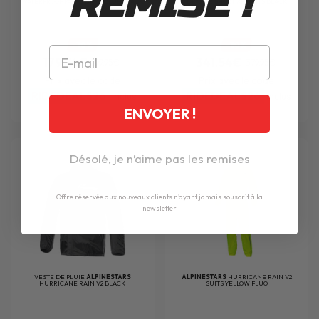
REMISE !
WATERPROOF PANTS DARK BLUE BLACK
DRYSTAR SHORT XF PANTS BLACK
BRIGHT RED
-10%
-10%
179.74€
341.54€
199.95€
379.95€
Prix avec le code
Prix avec le code
RIDEDEALS26
RIDEDEALS26
inclus
inclus
ENVOYER !
Désolé, je n’aime pas les remises
Offre réservée aux nouveaux clients n'ayant jamais souscrit à la
newsletter
VESTE DE PLUIE
ALPINESTARS
ALPINESTARS
HURRICANE RAIN V2
HURRICANE RAIN V2 BLACK
SUITS YELLOW FLUO