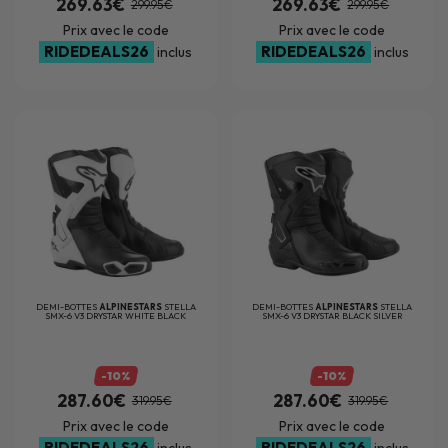
269.63€
269.63€
299.95€
299.95€
Prix avec le code
Prix avec le code
RIDEDEALS26
RIDEDEALS26
inclus
inclus
DEMI-BOTTES
ALPINESTARS
STELLA
DEMI-BOTTES
ALPINESTARS
STELLA
SMX-6 V3 DRYSTAR WHITE BLACK
SMX-6 V3 DRYSTAR BLACK SILVER
-10%
-10%
287.60€
287.60€
319.95€
319.95€
Prix avec le code
Prix avec le code
RIDEDEALS26
RIDEDEALS26
inclus
inclus