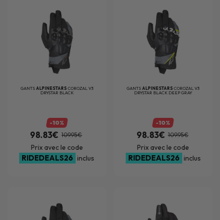
GANTS
ALPINESTARS
COROZAL V3
GANTS
ALPINESTARS
COROZAL V3
DRYSTAR BLACK
DRYSTAR BLACK DEEP GRAY
-10%
-10%
98.83€
98.83€
109.95€
109.95€
Prix avec le code
Prix avec le code
RIDEDEALS26
RIDEDEALS26
inclus
inclus