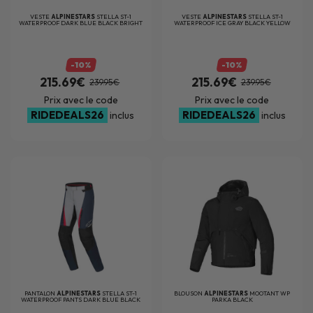
VESTE
ALPINESTARS
STELLA ST-1
VESTE
ALPINESTARS
STELLA ST-1
WATERPROOF DARK BLUE BLACK BRIGHT
WATERPROOF ICE GRAY BLACK YELLOW
RED
FLUO
-10%
-10%
215.69€
215.69€
239.95€
239.95€
Prix avec le code
Prix avec le code
RIDEDEALS26
RIDEDEALS26
inclus
inclus
PANTALON
ALPINESTARS
STELLA ST-1
BLOUSON
ALPINESTARS
MOOTANT WP
WATERPROOF PANTS DARK BLUE BLACK
PARKA BLACK
BR...