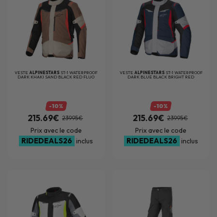
VESTE
ALPINESTARS
ST-1 WATERPROOF
VESTE
ALPINESTARS
ST-1 WATERPROOF
DARK KHAKI SAND BLACK RED FLUO
DARK BLUE BLACK BRIGHT RED
-10%
-10%
215.69€
215.69€
239.95€
239.95€
Prix avec le code
Prix avec le code
RIDEDEALS26
RIDEDEALS26
inclus
inclus