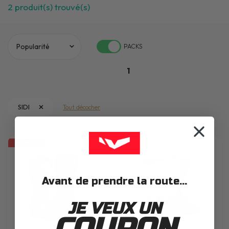
2
produit(s) trouvé(s)
PACKS
1
SIDI
Tout décocher
PROMOS
Avant de prendre la route...
JE VEUX UN
COUPON