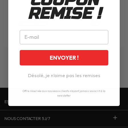
BOTTES
CROSSFIRE 3 SRS BLACK
BOTTES
CROSSFIRE 3 SRS NOIR BLANC
REMISE !
3
avis
JUSQU'À -30%
-5%
522.45€
541.45€
549.95€
569.95€
à partir de
382.85€
ENVOYER !
1
Désolé, je n’aime pas les remises
Offre réservée aux nouveaux clients n'ayant jamais souscrit à la
newsletter
ESPACE CLIENT
NOUS CONTACTER 5J/7