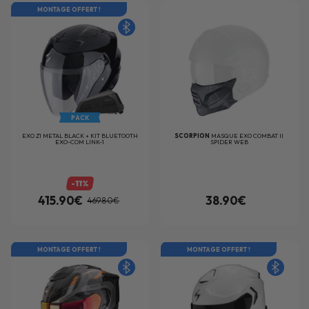
MONTAGE OFFERT !
PACK
EXO Z1 METAL BLACK + KIT BLUETOOTH
SCORPION
MASQUE EXO COMBAT II
EXO-COM LINK-1
SPIDER WEB
-11%
415.90€
38.90€
469.80€
MONTAGE OFFERT !
MONTAGE OFFERT !