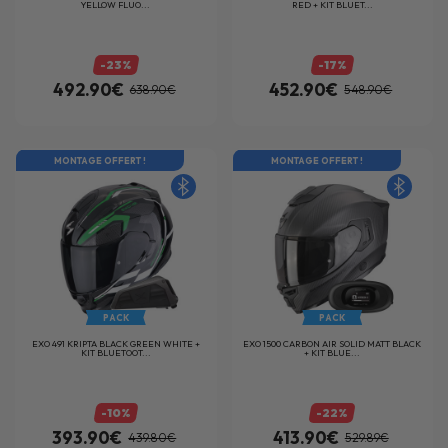
YELLOW FLUO...
RED + KIT BLUET...
-23%
-17%
492.90€
452.90€
638.90€
548.90€
MONTAGE OFFERT !
MONTAGE OFFERT !
PACK
PACK
EXO 491 KRIPTA BLACK GREEN WHITE +
EXO 1500 CARBON AIR SOLID MATT BLACK
KIT BLUETOOT...
+ KIT BLUE...
-10%
-22%
393.90€
413.90€
439.80€
529.89€