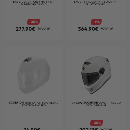
EXO Z1 CEMENT GREY MATT + KIT
EXO CITY II SOLID MATT BLACK + KIT
BLUETOOTH 5S SOLO
BLUETOOTH EX...
-25%
-9%
277.90€
364.90€
368.90€
399.80€
SCORPION
VENTILATION SUPERIEURE
CASQUE
SCORPION
COVERT FX SOLID
EXO TECH EVO PRO
COOL GREY MAT
-25%
14.90€
202.13€
269.90€