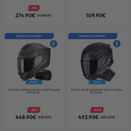
-11%
274.90€
109.90€
309.80€
MONTAGE OFFERT !
MONTAGE OFFERT !
PACK
PACK
EXO 1500 CARBON AIR SOLID MATT BLACK
EXO GT SP AIR FLEX MATT BLACK SILVER +
+ KIT BLUE...
KIT BLUE...
-25%
-23%
448.90€
492.90€
598.90€
638.00€