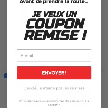
Avant de prendre la route...
JE VEUX UN
COUPON
REMISE !
PACK
EXO Z1 METAL GREY + KIT BLUETOOTH
SCORPION
MENTONNIERE EXO 930 EVO
EXO-COM LINK-1C
ARDENS
-14%
326.90€
109.90€
379.80€
ENVOYER !
MONTAGE OFFERT !
MONTAGE OFFERT !
Désolé, je n’aime pas les remises
Offre réservée aux nouveaux clients n'ayant jamais souscrit à la
newsletter