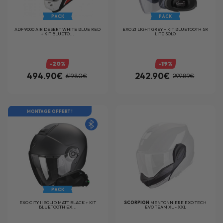
PACK
PACK
ADF 9000 AIR DESERT WHITE BLUE RED
EXO Z1 LIGHT GREY + KIT BLUETOOTH 5R
+ KIT BLUETO...
LITE SOLO
-20%
-19%
494.90€
242.90€
619.80€
299.89€
MONTAGE OFFERT !
PACK
EXO CITY II SOLID MATT BLACK + KIT
SCORPION
MENTONNIERE EXO TECH
BLUETOOTH EX...
EVO TEAM XL - XXL