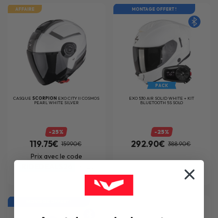
AFFAIRE
MONTAGE OFFERT !
PACK
CASQUE
SCORPION
EXO CITY II COSMOS
EXO 530 AIR SOLID WHITE + KIT
PEARL WHITE SILVER
BLUETOOTH 5S SOLO
-25%
-25%
119.75€
292.90€
159.90€
388.90€
Prix avec le code
RIDEDEALS26
inclus
MONTAGE OFFERT !