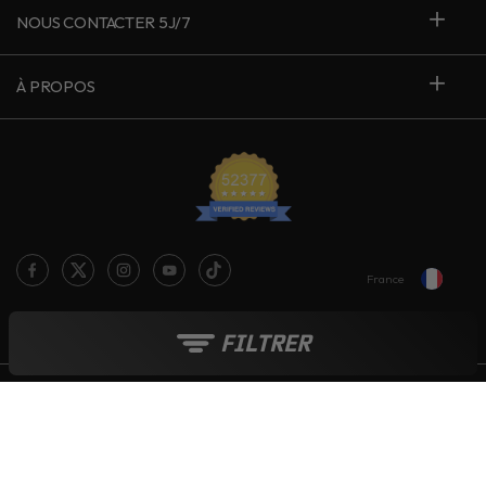
NOUS CONTACTER 5J/7
À PROPOS
France
Le blog Live Love Ride
FILTRER
Moyens de paiement :