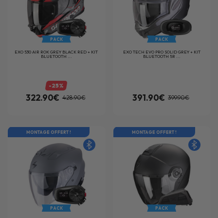
PACK
PACK
EXO 530 AIR ROK GREY BLACK RED + KIT
EXO TECH EVO PRO SOLID GREY + KIT
BLUETOOTH ...
BLUETOOTH 5R ...
-25%
322.90€
391.90€
428.90€
399.90€
MONTAGE OFFERT !
MONTAGE OFFERT !
PACK
PACK