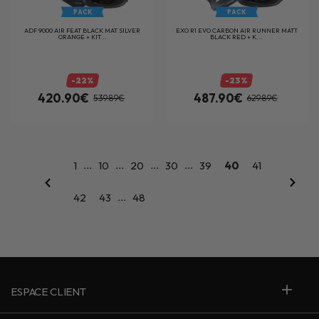
PACK
PACK
ADF 9000 AIR FEAT BLACK MAT SILVER
EXO R1 EVO CARBON AIR RUNNER MATT
ORANGE + KIT...
BLACK RED + K...
-22%
-23%
420.90€
487.90€
539.89€
629.89€
...
...
...
...
1
10
20
30
39
40
41
...
42
43
48
ESPACE CLIENT