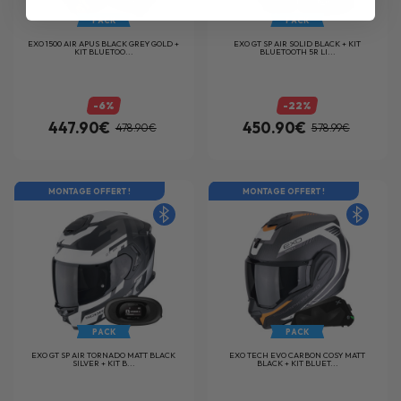
PACK
PACK
EXO 1500 AIR APUS BLACK GREY GOLD +
EXO GT SP AIR SOLID BLACK + KIT
KIT BLUETOO...
BLUETOOTH 5R LI...
-6%
-22%
447.90€
450.90€
478.90€
578.99€
MONTAGE OFFERT !
MONTAGE OFFERT !
PACK
PACK
EXO GT SP AIR TORNADO MATT BLACK
EXO TECH EVO CARBON COSY MATT
SILVER + KIT B...
BLACK + KIT BLUET...