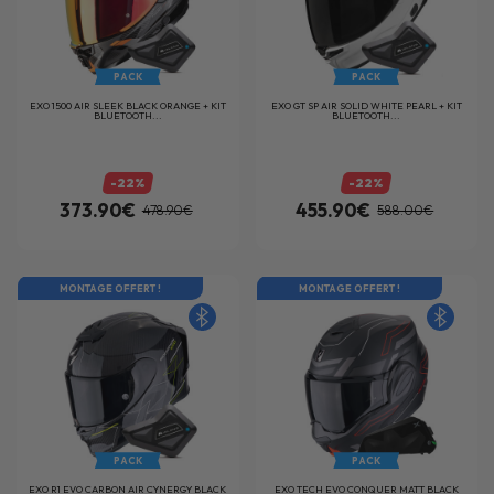
PACK
PACK
EXO 1500 AIR SLEEK BLACK ORANGE + KIT
EXO GT SP AIR SOLID WHITE PEARL + KIT
BLUETOOTH...
BLUETOOTH...
-22%
-22%
373.90€
455.90€
478.90€
588.00€
MONTAGE OFFERT !
MONTAGE OFFERT !
PACK
PACK
EXO R1 EVO CARBON AIR CYNERGY BLACK
EXO TECH EVO CONQUER MATT BLACK