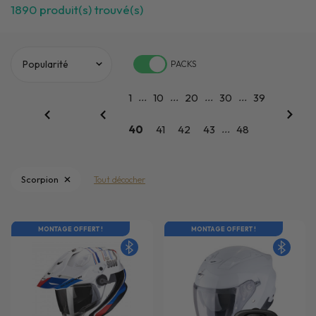
1890
produit(s) trouvé(s)
PACKS
...
...
...
...
1
10
20
30
39
...
40
41
42
43
48
Scorpion
Tout décocher
MONTAGE OFFERT !
MONTAGE OFFERT !