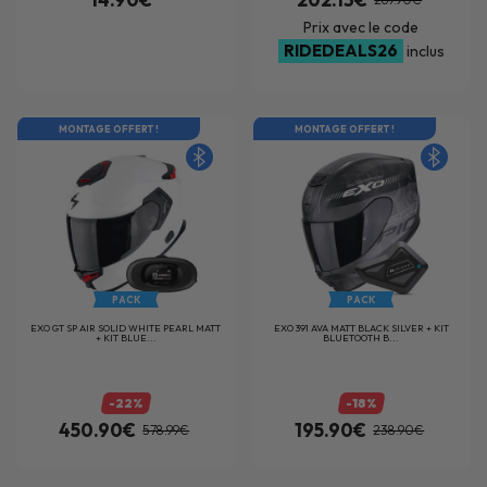
Prix avec le code
RIDEDEALS26
inclus
MONTAGE OFFERT !
MONTAGE OFFERT !
PACK
PACK
EXO GT SP AIR SOLID WHITE PEARL MATT
EXO 391 AVA MATT BLACK SILVER + KIT
+ KIT BLUE...
BLUETOOTH B...
-22%
-18%
450.90€
195.90€
578.99€
238.90€