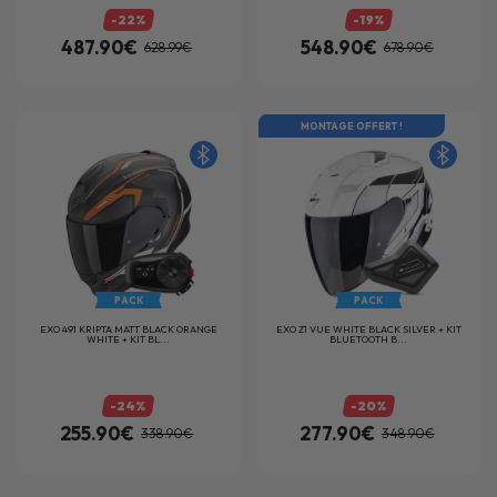
-22%
-19%
487.90€
548.90€
628.99€
678.90€
MONTAGE OFFERT !
PACK
PACK
EXO 491 KRIPTA MATT BLACK ORANGE
EXO Z1 VUE WHITE BLACK SILVER + KIT
WHITE + KIT BL...
BLUETOOTH B...
-24%
-20%
255.90€
277.90€
338.90€
348.90€