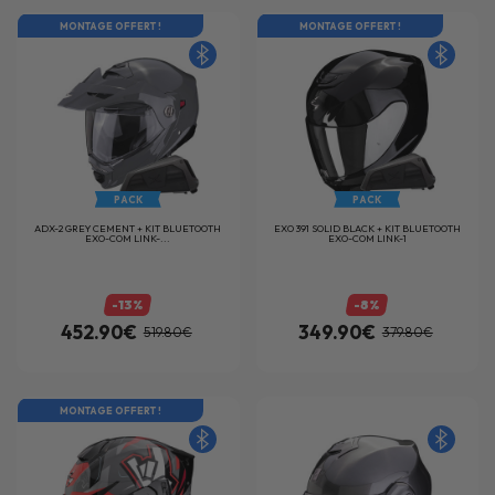
MONTAGE OFFERT !
MONTAGE OFFERT !
PACK
PACK
ADX-2 GREY CEMENT + KIT BLUETOOTH
EXO 391 SOLID BLACK + KIT BLUETOOTH
EXO-COM LINK-...
EXO-COM LINK-1
-13%
-8%
452.90€
349.90€
519.80€
379.80€
MONTAGE OFFERT !