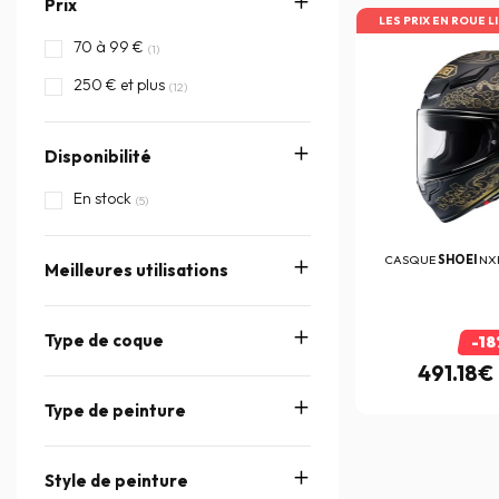
Prix
LES PRIX EN ROUE L
FABIO QUARTARARO
(11)
70 à 99 €
(1)
Falco
(11)
250 € et plus
(12)
Five
(29)
FMF
(1)
Disponibilité
FOX
(60)
En stock
(5)
FR Sécurité
(1)
Furygan
(126)
CASQUE
SHOEI
NX
Meilleures utilisations
Gilles Tooling
(1)
Givi
(10)
Type de coque
-18
Goggle Master
(1)
491.18€
HARISSON
(26)
Type de peinture
HEDON
(4)
Heinz Bikes
Style de peinture
(1)