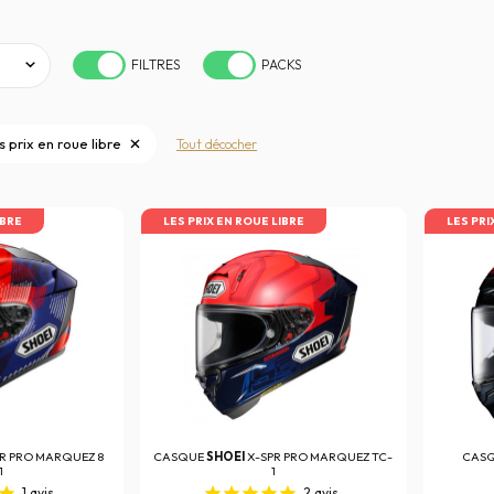
FILTRES
PACKS
s prix en roue libre
Tout décocher
IBRE
LES PRIX EN ROUE LIBRE
LES PRI
R PRO MARQUEZ 8
CASQUE
SHOEI
X-SPR PRO MARQUEZ TC-
CAS
1
1
1
avis
2
avis