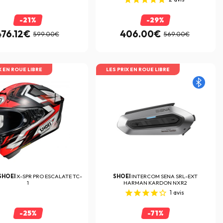
-21%
-29%
476.12€
406.00€
599.00€
569.00€
X EN ROUE LIBRE
LES PRIX EN ROUE LIBRE
SHOEI
X-SPR PRO ESCALATE TC-
SHOEI
INTERCOM SENA SRL-EXT
1
HARMAN KARDON NXR2
1
avis
-25%
-71%