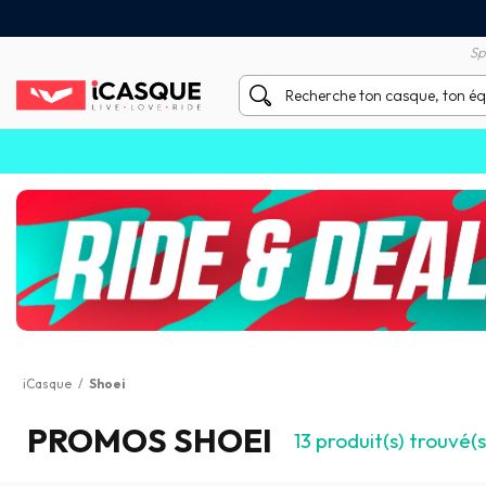
Satisfait ou remboursé 60 
X sans frais par Carte Bancaire
Sp
iCasque
/
Shoei
PROMOS SHOEI
13
produit(s) trouvé(s