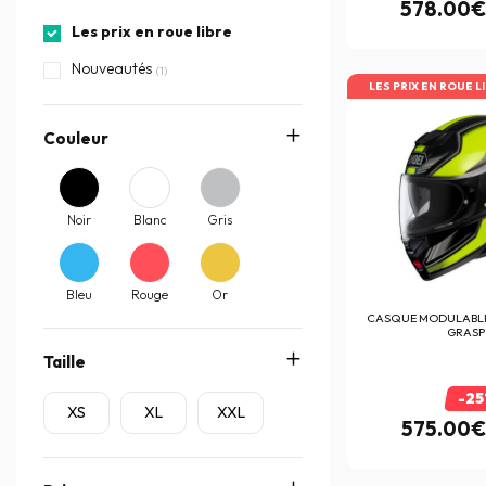
578.00
Cardo
Les prix en roue libre
(1)
Chaft
Nouveautés
(23)
(1)
LES PRIX EN ROUE L
D.I.D
(1)
Couleur
Dainese
(208)
Darts
(2)
DIFI
(7)
Noir
Blanc
Gris
Dmd
(17)
EBC
(6)
Bleu
Rouge
Or
CASQUE MODULABL
Edguard
(1)
GRASP
Taille
Esquad
(3)
-2
EUDOXIE
(1)
XS
XL
XXL
575.00
Everone
(32)
Exklusiv
(1)