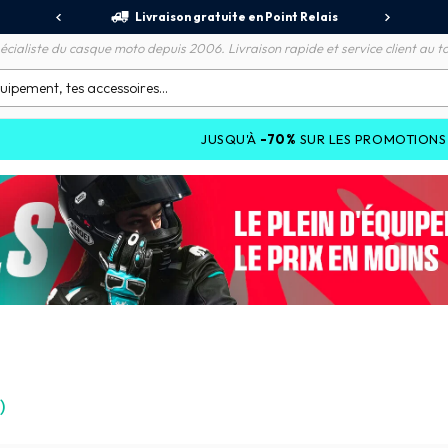
jours
Livraison gratuite en Point Relais
R
écialiste du casque moto depuis 2006. Livraison rapide et service client au to
JUSQU'À
-70%
SUR LES PROMOTIONS ET JUSQU'
)