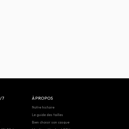
/7
À PROPOS
Notre histoire
Le guide des tailles
t
Bien choisir son casque