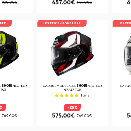
€
457.00€
6
938.00€
649.00€
IBRE
LES PRIX EN ROUE LIBRE
LES PRI
E
SHOEI
NEOTEC 3
CASQUE MODULABLE
SHOEI
NEOTEC 3
CASQ
 TC3
GRASP TC5
1
avis
5%
-25%
€
575.00€
5
769.00€
769.00€