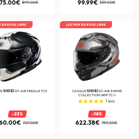
75.00€
99.99€
899.00€
339.00€
X EN ROUE LIBRE
LES PRIX EN ROUE LIBRE
UE
SHOEI
GT-AIR 3 REALM TC5
CASQUE
SHOEI
GT-AIR 3 MM93
COLLECTION GRIP TC-1
1
avis
-23%
-18%
60.00€
622.38€
729.00€
759.00€