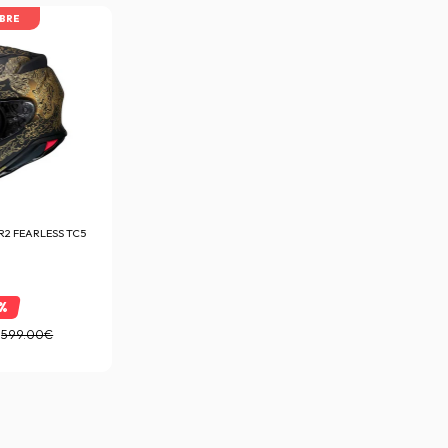
IBRE
R2 FEARLESS TC5
%
599.00€