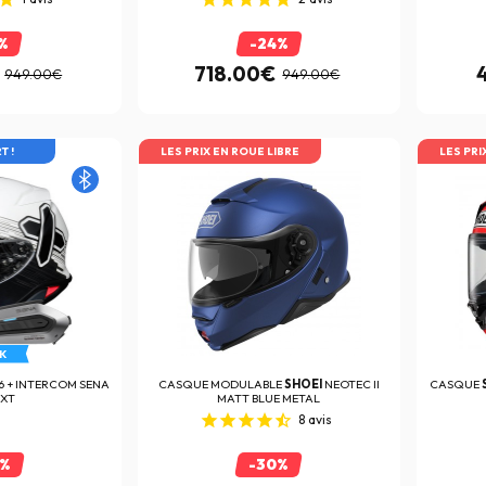
%
-24%
718.00€
949.00€
949.00€
IBRE
T !
LES PRIX EN ROUE LIBRE
LES PRI
K
6 + INTERCOM SENA
CASQUE MODULABLE
SHOEI
NEOTEC II
CASQUE
EXT
MATT BLUE METAL
8
avis
8%
-30%