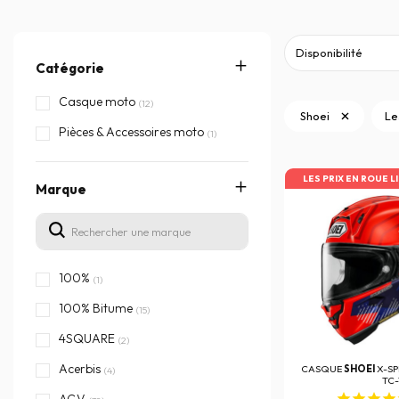
Catégorie
Casque moto
(12)
Shoei
Le
Pièces & Accessoires moto
(1)
LES PRIX EN ROUE L
Marque
100%
(1)
100% Bitume
(15)
4SQUARE
(2)
Acerbis
CASQUE
SHOEI
X-SP
(4)
TC-