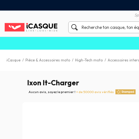
Satisfait ou remboursé 60 
X sans frais par Carte Bancaire
Sp
iCasque
/
Pièce & Accessoires moto
/
High-Tech moto
/
Accessoires inte
Ixon It-Charger
Aucun avis, soyez le premier !
+ de 50000 avis vérifiés