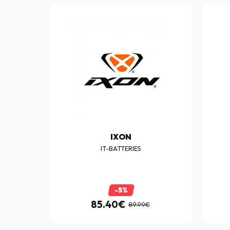
IXON
IT-BATTERIES
-5%
85.40€
89.99€