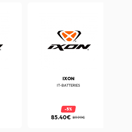
IXON
IT-BATTERIES
-5%
85.40€
89.99€