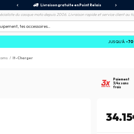
jours
Livraison gratuite en Point Relais
R
écialiste du casque moto depuis 2006. Livraison rapide et service client au to
JUSQU'À
-70%
SUR LE
rcoms
/
It-Charger
Paiement
3/4x sans
frais
34.1