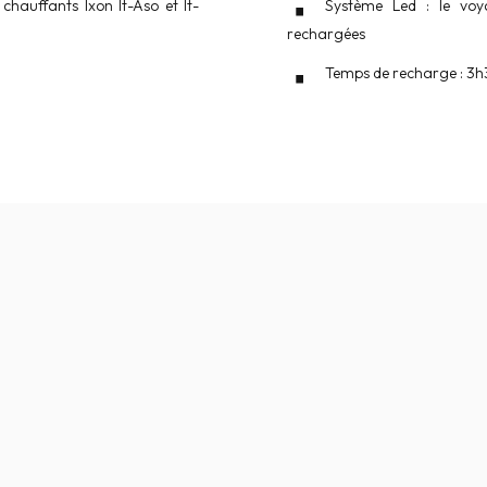
hauffants Ixon It-Aso et It-
Système Led : le voy
rechargées
Temps de recharge : 3