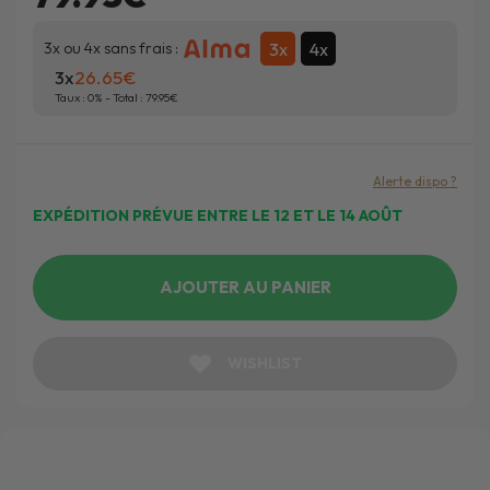
3x
4x
3x ou 4x sans frais :
3x
26.65
Taux :
0
% - Total :
79.95
Alerte dispo ?
EXPÉDITION PRÉVUE ENTRE LE 12 ET LE 14 AOÛT
AJOUTER AU PANIER
WISHLIST