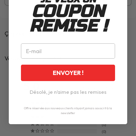
COUPON
REMISE !
Ça pourrait t'intéresser
Vos avis sur ce produit
ENVOYER !
5,0
Basé sur 2 avis
Désolé, je n’aime pas les remises
2
Offre réservée aux nouveaux clients n'ayant jamais souscrit à la
0
newsletter
0
0
0