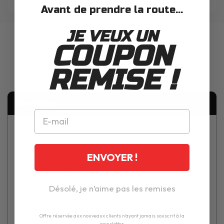
Avant de prendre la route...
JE VEUX UN
COUPON
REMISE !
Description
Accessoires top case Givi Dosseret E470
ENVOYER !
Dosseret pour top case Givi.
Désolé, je n’aime pas les remises
Uniquement compatible avec les top case Givi suivant :
E470
Offre réservée aux nouveaux clients n'ayant jamais souscrit à la
newsletter