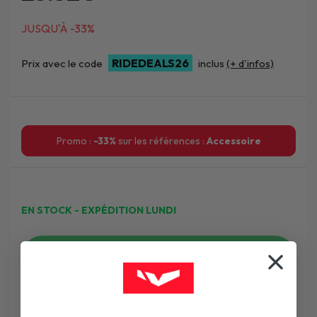
JUSQU'À -33%
RIDEDEALS26
Prix avec le code
inclus
(+ d'infos)
Promo :
-33%
sur les références :
Accessoire
EN STOCK - EXPÉDITION LUNDI
AJOUTER AU PANIER
WISHLIST