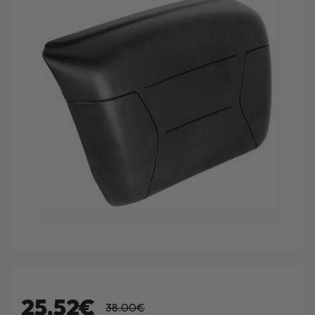
25.52€
38.00€