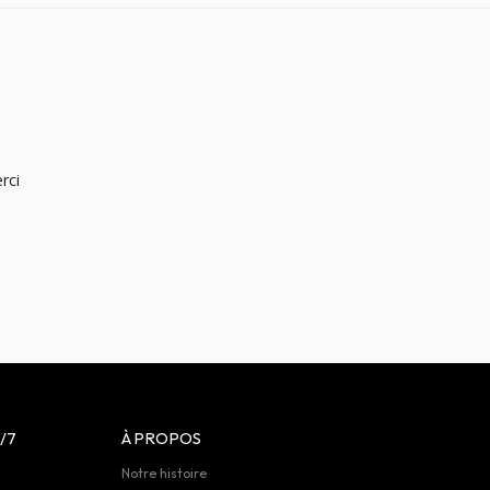
rci
/7
À PROPOS
Notre histoire