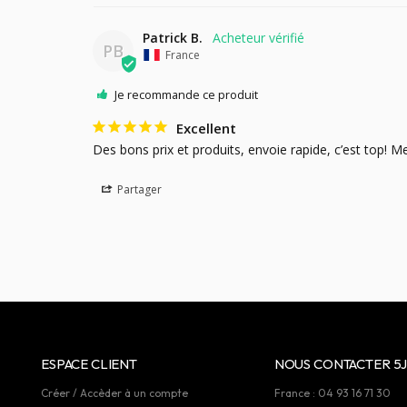
Patrick B.
PB
France
Je recommande ce produit
Excellent
Des bons prix et produits, envoie rapide, c’est top! Me
Partager
ESPACE CLIENT
NOUS CONTACTER 5J
Créer / Accèder à un compte
France : 04 93 16 71 30