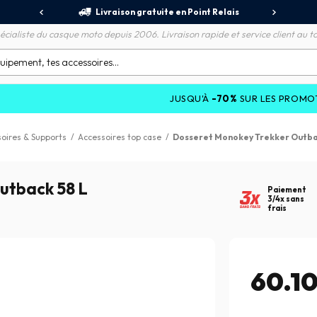
jours
Livraison gratuite en Point Relais
R
écialiste du casque moto depuis 2006. Livraison rapide et service client au to
JUSQU'À
-70%
SUR LES PROMOTIONS ET
oires & Supports
/
Accessoires top case
/
Dosseret Monokey Trekker Outba
utback 58 L
Paiement
3/4x sans
frais
60.1