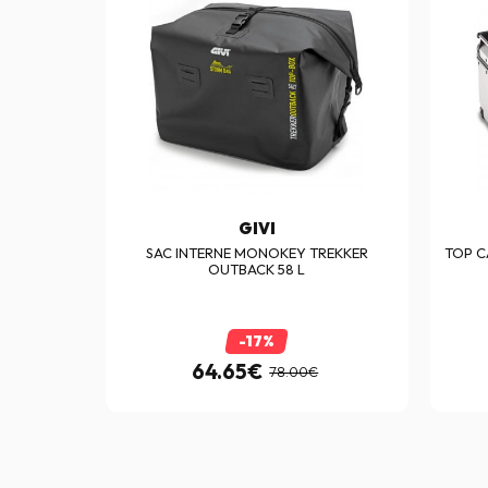
GIVI
R OUTBACK
SAC INTERNE MONOKEY TREKKER
TOP C
OUTBACK 58 L
-17%
64.65€
€
78.00€