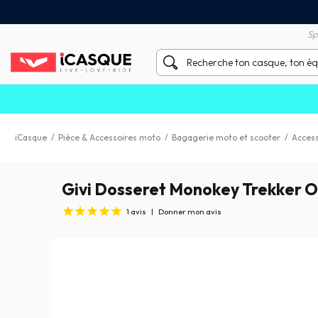
Satisfait ou remboursé 60 
X sans frais par Carte Bancaire
Sp
iCasque
/
Pièce & Accessoires moto
/
Bagagerie moto et scooter
/
Access
Givi Dosseret Monokey Trekker O
1
avis
|
Donner mon avis