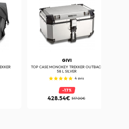
GIVI
EKKER
TOP CASE MONOKEY TREKKER OUTBACK
SA
58 L SILVER
4
avis
-17%
428.54€
517.00€