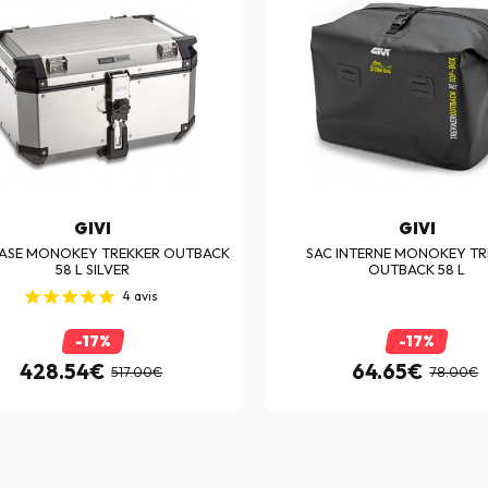
GIVI
GIVI
ASE MONOKEY TREKKER OUTBACK
SAC INTERNE MONOKEY TR
58 L SILVER
OUTBACK 58 L
4
avis
-17%
-17%
428.54€
64.65€
517.00€
78.00€