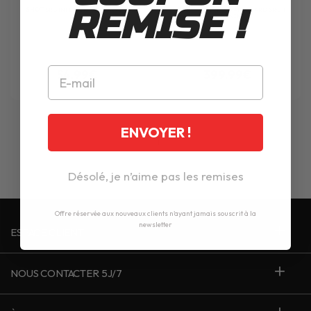
REMISE !
SHOT
SRG INFLATOR AIR GUARD 7112
SHOT
MOTOCROSS AIR GUARD SRG-1
BLACK
54.99€
399.99€
ENVOYER !
1
Désolé, je n’aime pas les remises
Offre réservée aux nouveaux clients n'ayant jamais souscrit à la
newsletter
ESPACE CLIENT
NOUS CONTACTER 5J/7