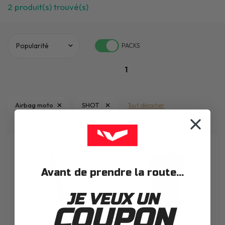
2
produit(s) trouvé(s)
PACKS
1
Airbag moto
SHOT
Tout décocher
Avant de prendre la route...
JE VEUX UN
COUPON