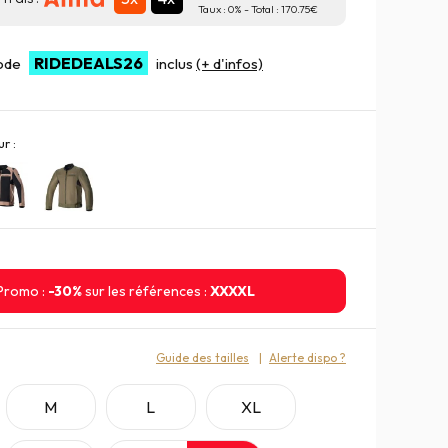
Taux :
0
% - Total :
170.75
RIDEDEALS26
code
inclus
(+ d'infos)
r :
Promo :
-30%
sur les références :
XXXXL
:
Guide des tailles
Alerte dispo ?
M
L
XL