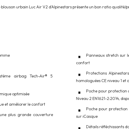
 blouson urbain Luc Air V2 d'Alpinestars présente un bon ratio qualité/pr
homme
Panneaux stretch sur l
confort
Protections Alpinestar
stème airbag Tech-Air® 5
homologuées CE niveau 1 et 
Poche pour protection 
mique optimisée
Niveau 2 EN1621-2:2014, disp
e et améliorer le confort
Poche pour protection 
une plus grande couverture
sur iCasque
Détails réfléchissants d