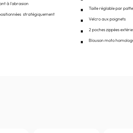
tant à l'abrasion
Taille réglable par patte
 positionnées stratégiquement
Velcro aux poignets
2 poches zippées extéri
Blouson moto homologué