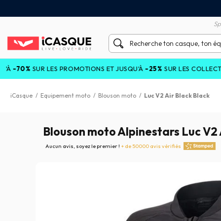
tisfait ou remboursé 60 jours
Livraison gratuite en Point
Sp
 LES PROMOTIONS ET JUSQU'À
-25%
SUR LES COLLECTIONS COURA
iCasque
/
Equipement moto
/
Blouson moto
/
Luc V2 Air Black Black
Blouson moto Alpinestars Luc V2 
Aucun avis, soyez le premier !
+ de 50000 avis vérifiés