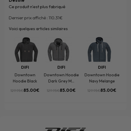
Désolé
Ce produit n'est plus fabriqué
Dernier prix affiché :
110.31€
Voici quelques articles similaires
DIFI
DIFI
DIFI
Downtown
Downtown Hoodie
Downtown Hoodie
Hoodie Black
Dark Grey M...
Navy Melange
85.00€
85.00€
85.00€
129.95€
129.95€
129.95€