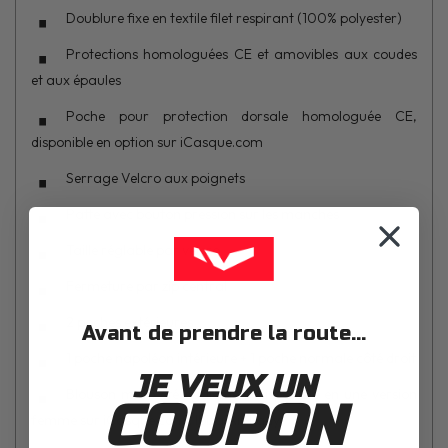
Doublure fixe en textile filet respirant (100% polyester)
Protections homologuées CE et amovibles aux coudes
et aux épaules
Poche pour protection dorsale homologuée CE,
disponible en option sur iCasque.com
Serrage Velcro aux poignets
Patte avec bouton pression sur les manches
Taille réglable par velcro
Fermeture par zip central
2 poches extérieures
Avant de prendre la route...
1 poche napoléon intérieure + 1 poche normale côté droit
JE VEUX UN
Blouson moto été également disponible en une version
COUPON
femme sur iCasque.com : Ibiza Air Lady