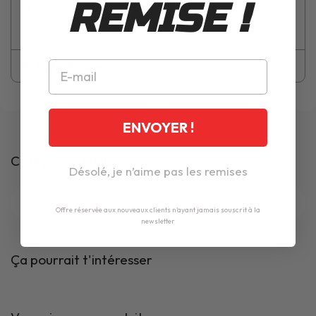
REMISE !
Blouson moto homologué CE et EPI
Fiche technique
ENVOYER !
Catégories similaires
Désolé, je n’aime pas les remises
Blousons moto DIFI
Offre réservée aux nouveaux clients n'ayant jamais souscrit à la
newsletter
Ça pourrait t'intéresser