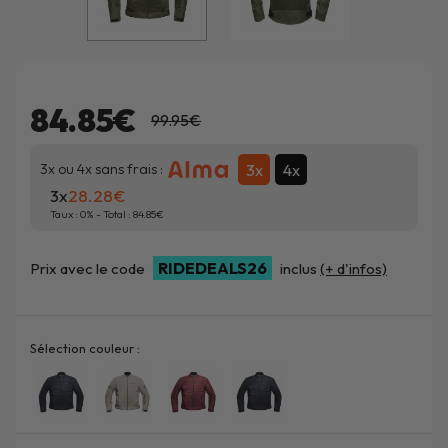
84.85€
99.95€
3x
4x
3x ou 4x sans frais :
3x
28.28
Taux :
0
% - Total :
84.85
RIDEDEALS26
Prix avec le code
inclus
(+ d'infos)
Sélection couleur :