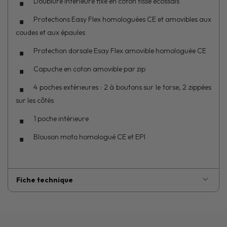
Doublure intérieure fixe en coton tissé écossais
Protections Easy Flex homologuées CE et amovibles aux
coudes et aux épaules
Protection dorsale Esay Flex amovible homologuée CE
Capuche en coton amovible par zip
4 poches extérieures : 2 à boutons sur le torse, 2 zippées
sur les côtés
1 poche intérieure
Blouson moto homologué CE et EPI
Fiche technique