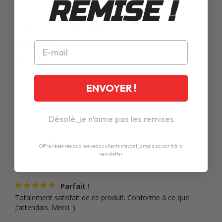
REMISE !
Avis
Des questions
Filtrer Avis
ENVOYER !
Désolé, je n’aime pas les remises
Thierry C.
27 juil. 2022
TC
France
Offre réservée aux nouveaux clients n'ayant jamais souscrit à la
newsletter
Je recommande ce produit
Parfait !
Totalement satisfait de ce produit. Conforme à ce que 
j'attendais. Merci :)