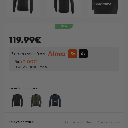
NEW
119.99€
3x
4x
3x ou 4x sans frais :
3x
40.00
Taux :
0
% - Total :
119.99
Sélection couleur :
Sélection taille :
Guide des tailles
Alerte dispo ?