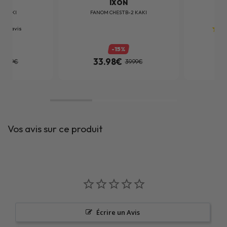
N
IXON
2 KAKI
FANOM CHESTB-2 KAKI
1
avis
-15%
33.98€
3
45.99€
39.99€
Vos avis sur ce produit
Écrire un Avis