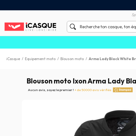
Satisfait ou remboursé 60 
X sans frais par Carte Bancaire
Sp
iCasque
/
Equipement moto
/
Blouson moto
/
Arma Lady Black White Br
Blouson moto Ixon Arma Lady Bla
Aucun avis, soyez le premier !
+ de 50000 avis vérifiés