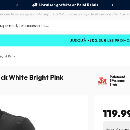
jours
Livraison gratuite en Point Relais
R
écialiste du casque moto depuis 2006. Livraison rapide et service client au to
JUSQU'À
-70%
SUR LES PROMOTIONS ET JU
ight Pink
ck White Bright Pink
Paiement
3/4x sans
frais
119.9
3x ou 4x sans 