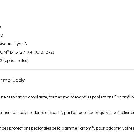
s
20
iveau 1 Type A
ANOM® BFB_2 / IX-PRO BFB-2)
 (optionnelles)
 Arma Lady
 une respiration constante, tout en maintenant les protections Fanom® bi
nent un look moderne et sportif, parfait pour celles qui veulent allier pr
et des protections pectorales de la gamme Fanom®, pour adapter votre n