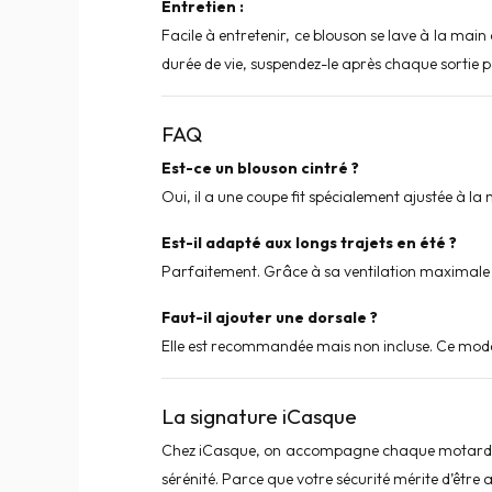
Entretien :
Facile à entretenir, ce blouson se lave à la main
durée de vie, suspendez-le après chaque sortie po
FAQ
Est-ce un blouson cintré ?
Oui, il a une coupe fit spécialement ajustée à la 
Est-il adapté aux longs trajets en été ?
Parfaitement. Grâce à sa ventilation maximale e
Faut-il ajouter une dorsale ?
Elle est recommandée mais non incluse. Ce mod
La signature iCasque
Chez
iCasque
, on accompagne chaque motarde ave
sérénité. Parce que votre sécurité mérite d’être a