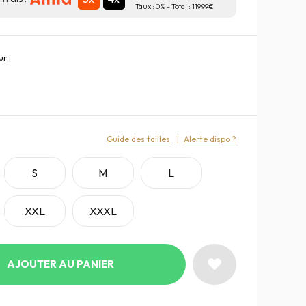
Taux :
0
% - Total :
119.99
r :
:
Guide des tailles
Alerte dispo ?
S
M
L
XXL
XXXL
AJOUTER AU PANIER