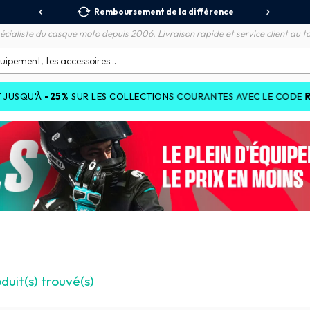
 Relais
Remboursement de la différence
3X
écialiste du casque moto depuis 2006. Livraison rapide et service client au to
RIDEDE
'À
-25%
SUR LES COLLECTIONS COURANTES AVEC LE CODE
duit(s) trouvé(s)