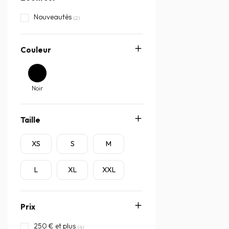
Nouveautés
(2)
Couleur
Noir
Taille
XS
S
M
L
XL
XXL
Prix
250 € et plus
(4)