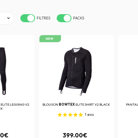
FILTRES
PACKS
NEW
X
ELITE LEGGING V2
BLOUSON
BOWTEX
ELITE SHIRT V2 BLACK
PANTA
CK
1
avis
00€
399.00€