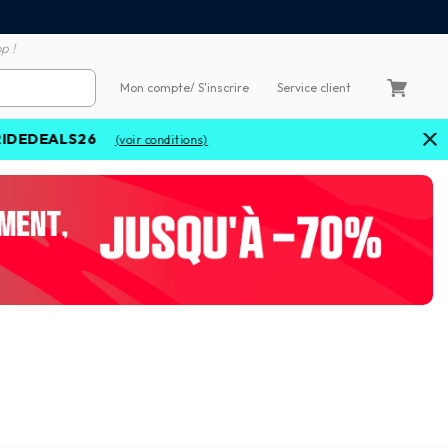
Satisfait ou remboursé 60
4X sans frais par Carte Bancaire
p !
Mon compte
/ S'inscrire
Service client
ALS26
(voir conditions)