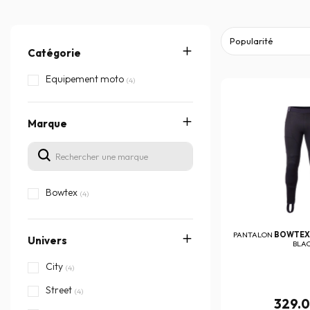
Catégorie
Equipement moto
(4)
Marque
Bowtex
(4)
PANTALON
BOWTE
Univers
BLA
City
(4)
Street
(4)
329.