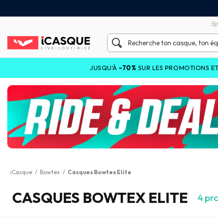
tisfait ou remboursé 60 jours
Livraison gratuite en Point
Sp
JUSQU'À
-70%
SUR LES PROMOTIONS ET JUSQU
iCasque
/
Bowtex
/
Casques Bowtex Elite
CASQUES BOWTEX ELITE
4
pro