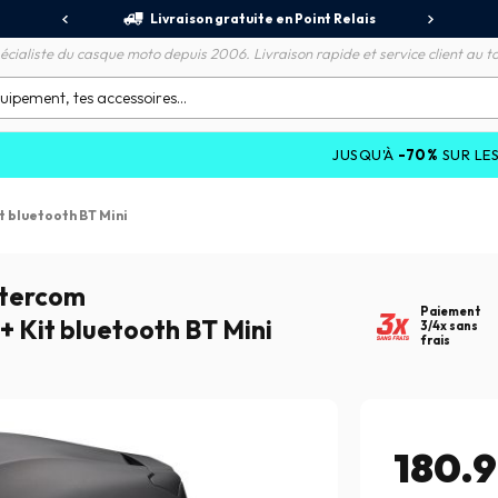
jours
Livraison gratuite en Point Relais
R
écialiste du casque moto depuis 2006. Livraison rapide et service client au to
JUSQU'À
-70%
SUR LES PROMOTION
it bluetooth BT Mini
ntercom
Paiement
 + Kit bluetooth BT Mini
3/4x sans
frais
180.