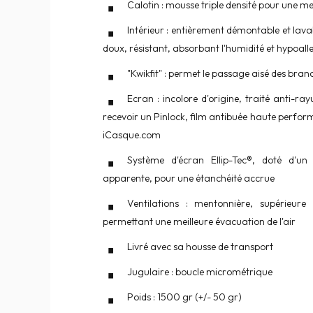
Calotin : mousse triple densité pour une me
Intérieur : entièrement démontable et lav
doux, résistant, absorbant l'humidité et hypoal
"Kwikfit" : permet le passage aisé des bran
Ecran : incolore d'origine, traité anti-ra
recevoir un Pinlock, film antibuée haute perfor
iCasque.com
Système d'écran Ellip-Tec®, doté d'u
apparente, pour une étanchéité accrue
Ventilations : mentonnière, supérieure 
permettant une meilleure évacuation de l'air
Livré avec sa housse de transport
Jugulaire : boucle micrométrique
Poids : 1500 gr (+/- 50 gr)