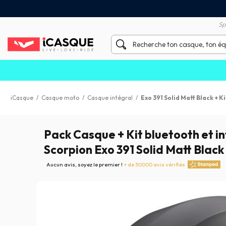
Satisfait ou remboursé 60 
X sans frais par Carte Bancaire
Sp
iCasque
/
Casque moto
/
Casque intégral
/
Exo 391 Solid Matt Black + K
Pack Casque + Kit bluetooth et i
Scorpion Exo 391 Solid Matt Black
Aucun avis, soyez le premier !
+ de 50000 avis vérifiés