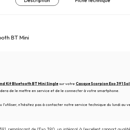
Description
Fiche technique
ooth BT Mini
nd Kit Bluetooth BT Mini Single
sur votre
Casque Scorpion Exo 391 Sol
 aidera de le mettre en service et de le connecter à votre smartphone.
 l'utiliser, n'hésitez pas à contacter notre service technique du lundi au
91, remplaçant de l'Exo 390, un intégral à l'excellent rapport qualit