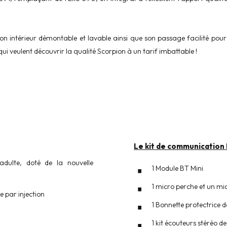
son intérieur démontable et lavable ainsi que son passage facilité pour 
qui veulent découvrir la qualité Scorpion à un tarif imbattable !
Le kit de communication
dulte, doté de la nouvelle
1 Module BT Mini
1 micro perche et un mic
 par injection
1 Bonnette protectrice 
1 kit écouteurs stéréo 