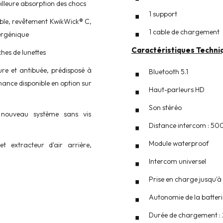
illeure absorption des chocs
1 support
able, revêtement KwikWick® C,
1 cable de chargement
lergénique
Caractéristiques Techni
ches de lunettes
yure et antibuée, prédisposé à
Bluetooth 5.1
mance disponible en option sur
Haut-parleurs HD
Son stéréo
n nouveau système sans vis
Distance intercom : 50
Module waterproof
et extracteur d'air arrière,
Intercom universel
Prise en charge jusqu'à
Autonomie de la batterie
Durée de chargement : 