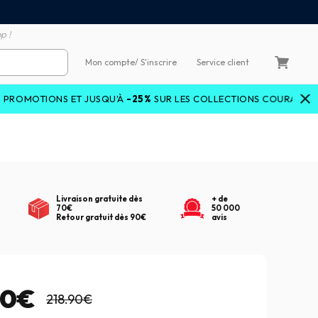
emboursement de la différence
3X4X sans frais par Carte 
p !
Mon compte
/ S'inscrire
Service client
S ET JUSQU'À
-25%
SUR LES COLLECTIONS COURANTES AVEC LE C
Livraison gratuite dès
+ de
70€
50 000
Retour gratuit dès 90€
avis
90€
218.90€