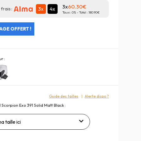
3x
60.30
3x
4x
frais :
Taux :
0
% - Total :
180.90
GE OFFERT !
r :
Guide des tailles
Alerte dispo ?
 Scorpion Exo 391 Solid Matt Black :
a taille ici