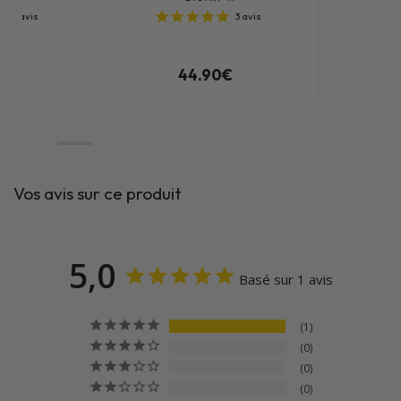
1
avis
3
avis
0€
44.90€
Vos avis sur ce produit
5,0
Basé sur 1 avis
1
0
0
0