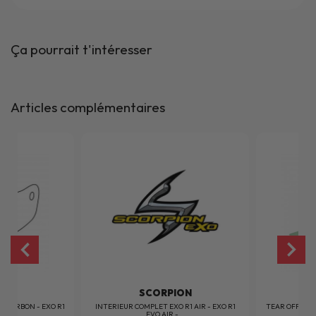
Ça pourrait t'intéresser
Articles complémentaires
ION
SCORPION
R1 CARBON - EXO R1
INTERIEUR COMPLET EXO R1 AIR - EXO R1
TEAR OFF EXO 
..
EVO AIR -...