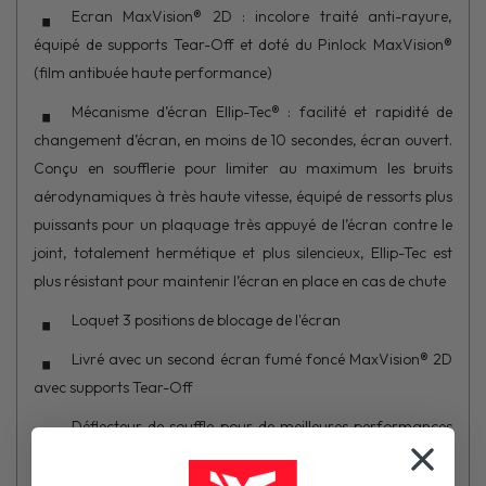
Ecran MaxVision® 2D : incolore traité anti-rayure,
équipé de supports Tear-Off et doté du Pinlock MaxVision®
(film antibuée haute performance)
Mécanisme d’écran Ellip-Tec® : facilité et rapidité de
changement d’écran, en moins de 10 secondes, écran ouvert.
Conçu en soufflerie pour limiter au maximum les bruits
aérodynamiques à très haute vitesse, équipé de ressorts plus
puissants pour un plaquage très appuyé de l’écran contre le
joint, totalement hermétique et plus silencieux, Ellip-Tec est
plus résistant pour maintenir l’écran en place en cas de chute
Loquet 3 positions de blocage de l'écran
Livré avec un second écran fumé foncé MaxVision® 2D
avec supports Tear-Off
Déflecteur de souffle pour de meilleures performances
antibuée