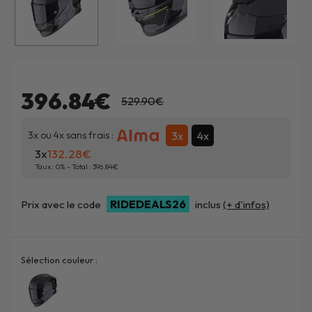
396.84€
529.90€
3x
4x
3x ou 4x sans frais :
3x
132.28
Taux :
0
% - Total :
396.84
RIDEDEALS26
Prix avec le code
inclus
(+ d'infos)
Sélection couleur :