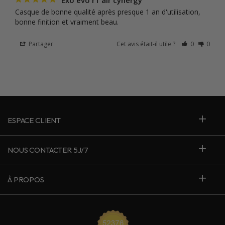
Exo evo r1 air cynergy
Casque de bonne qualité après presque 1 an d'utilisation, 
bonne finition et vraiment beau.
Partager
Cet avis était-il utile ?
0
0
ESPACE CLIENT
NOUS CONTACTER 5J/7
À PROPOS