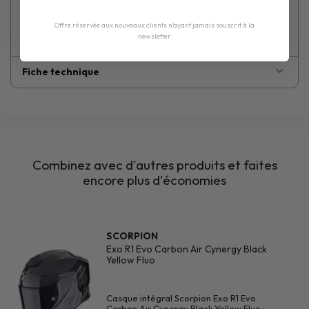
Offre réservée aux nouveaux clients n'ayant jamais souscrit à la
newsletter
Fiche technique
Combinez avec d'autres produits et faites
encore plus d'économies
SCORPION
Exo R1 Evo Carbon Air Cynergy Black
Yellow Fluo
Casque intégral Scorpion Exo R1 Evo
Carbon Air Cynergy Black Yellow Fluo :