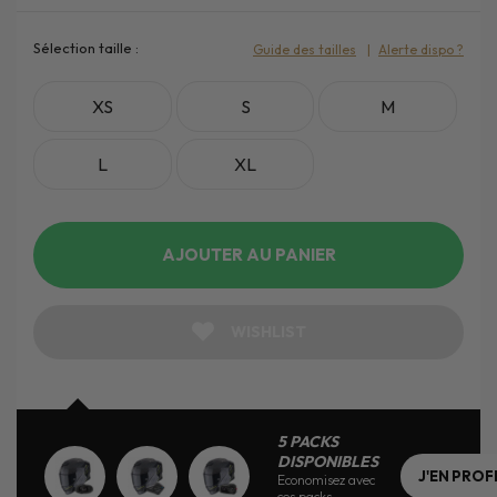
Sélection taille :
Guide des tailles
Alerte dispo ?
XS
S
M
L
XL
AJOUTER AU PANIER
WISHLIST
5 PACKS
DISPONIBLES
J'EN PROF
Economisez avec
ces packs