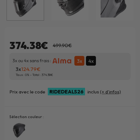
374.38€
499.90€
3x
4x
3x ou 4x sans frais :
3x
124.79
Taux :
0
% - Total :
374.38
RIDEDEALS26
Prix avec le code
inclus
(+ d'infos)
Sélection couleur :