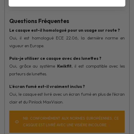
soleil direct.
Questions Fréquentes
Le casque est-il homologué pour un usage sur route ?
Oui, il est homologué ECE 22.06, la dernière norme en
vigueur en Europe.
Puis-je utiliser ce casque avec des lunettes ?
Oui, grâce au système
Kwikfit
, il est compatible avec les
porteurs de lunettes.
L’écran fumé est-il vraiment inclus ?
Oui, le casque est livré avec un écran fumé en plus de l’écran
clair et du Pinlock MaxVision.
NB: CONFORMÉMENT AUX NORMES EUROPÉENNES, CE
CASQUE EST LIVRÉ AVEC UNE VISIÈRE INCOLORE.