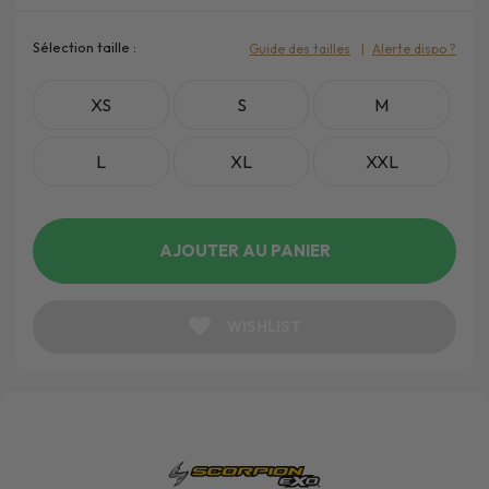
Sélection taille :
Guide des tailles
Alerte dispo ?
XS
S
M
L
XL
XXL
AJOUTER AU PANIER
WISHLIST