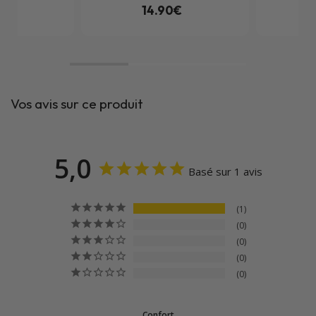
0€
14.90€
Vos avis sur ce produit
5,0
Basé sur 1 avis
1
0
0
0
0
Confort