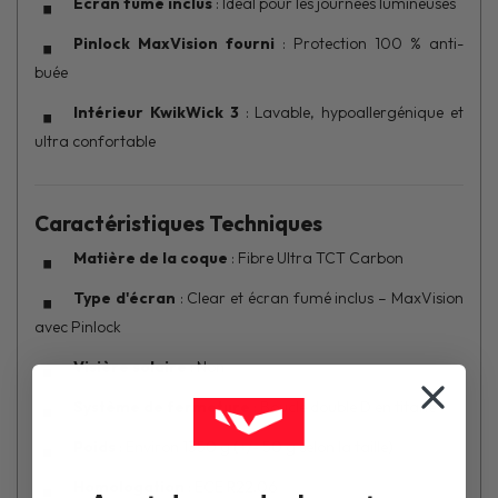
Écran fumé inclus
: Idéal pour les journées lumineuses
Pinlock MaxVision fourni
: Protection 100 % anti-
buée
Intérieur KwikWick 3
: Lavable, hypoallergénique et
ultra confortable
Caractéristiques Techniques
Matière de la coque
: Fibre Ultra TCT Carbon
Type d'écran
: Clear et écran fumé inclus – MaxVision
avec Pinlock
Visière solaire
: Non
Système de fermeture
: Boucle double D en titane
Poids
: Environ 1350 g (+/- 50 g selon la taille)
Homologation
: ECE R22.06