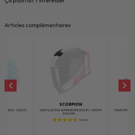
Ça pourrait t'intéresser
Articles complémentaires
ION
SCORPION
XO R1 EVO - EXO R1
VENTILATION SUPERIEURE EXO R1 - EXO R1
TEAR OFF EXO 
..
EVO AIR ...
1
avis