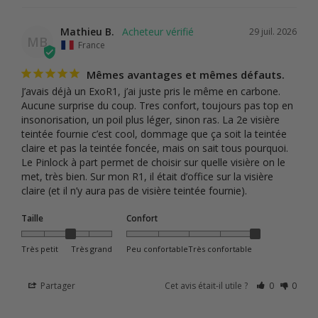
Mathieu B.
29 juil. 2026
MB
France
Mêmes avantages et mêmes défauts.
J’avais déjà un ExoR1, j’ai juste pris le même en carbone. 
Aucune surprise du coup. Tres confort, toujours pas top en 
insonorisation, un poil plus léger, sinon ras. La 2e visière 
teintée fournie c’est cool, dommage que ça soit la teintée 
claire et pas la teintée foncée, mais on sait tous pourquoi. 
Le Pinlock à part permet de choisir sur quelle visière on le 
met, très bien. Sur mon R1, il était d’office sur la visière 
claire (et il n’y aura pas de visière teintée fournie).
Taille
Confort
Très petit
Très grand
Peu confortable
Très confortable
Partager
Cet avis était-il utile ?
0
0