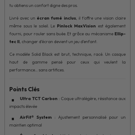
tu obtiens un confort digne des pros.
Livré avec un
écran fumé inclus
, il t'offre une vision claire
même sous le soleil. Le
Pinlock MaxVision
est également
fourni, pour rouler sans buée. Et grâce au mécanisme
Ellip-
tec II
, changer d’écran devient un jeu d’enfant.
Ce modèle Solid Black est brut, technique, racé. Un casque
haut de gamme pensé pour ceux qui veulent la
performance… sans artifices.
Points Clés
Ultra TCT Carbon
: Coque ultralégère, résistance aux
impacts élevée
AirFit® System
: Ajustement personnalisé pour un
maintien optimal