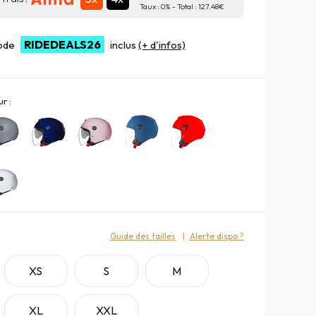
Taux :
0
% - Total :
127.48
RIDEDEALS26
code
inclus
(+ d'infos)
r :
:
Guide des tailles
Alerte dispo ?
XS
S
M
XL
XXL