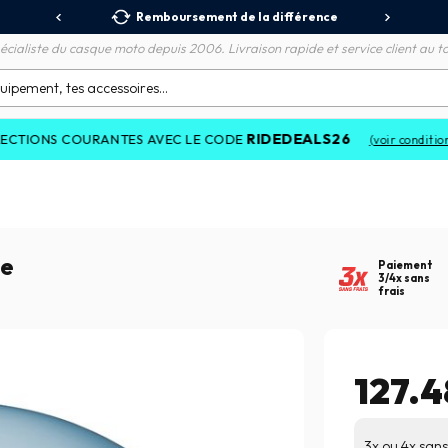
 Relais
Remboursement de la différence
3X
écialiste du casque moto depuis 2006. Livraison rapide et service client au to
RIDEDEALS26
 COURANTES AVEC LE CODE
(voir conditions)
ue
Paiement
3/4x sans
frais
127.
3x ou 4x sans 