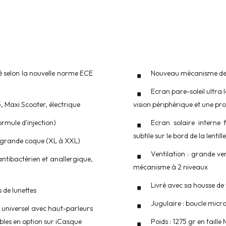
 selon la nouvelle norme ECE
Nouveau mécanisme de 
Ecran pare-soleil ultra 
, Maxi Scooter, électrique
vision périphérique et une pro
rmule d'injection)
Ecran solaire interne 
subtile sur le bord de la lentille
L), grande coque (XL à XXL)
Ventilation : grande ve
 antibactérien et anallergique,
mécanisme à 2 niveaux
Livré avec sa housse de
s de lunettes
Jugulaire : boucle mic
 universel avec haut-parleurs
bles en option sur iCasque
Poids : 1275 gr en taille