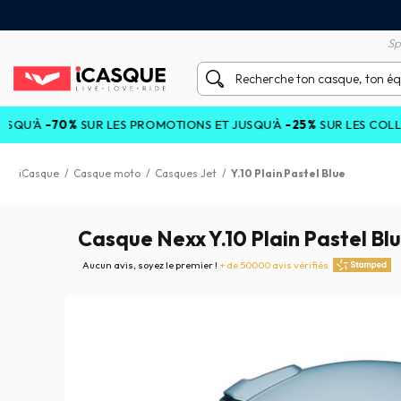
tisfait ou remboursé 60 jours
Livraison gratuite en Point
Sp
70%
SUR LES PROMOTIONS ET JUSQU'À
-25%
SUR LES COLLECTIONS
iCasque
/
Casque moto
/
Casques Jet
/
Y.10 Plain Pastel Blue
Casque Nexx Y.10 Plain Pastel Bl
Aucun avis, soyez le premier !
+ de 50000 avis vérifiés