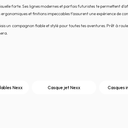
isuelle forte. Ses lignes modernes et parfois futuristes te permettent d’af
urs ergonomiques et finitions impeccables t’assurent une expérience de con
sis un compagnon fiable et stylé pour toutes tes aventures. Prêt à roul
nera.
ables Nexx
Casque jet Nexx
Casques i