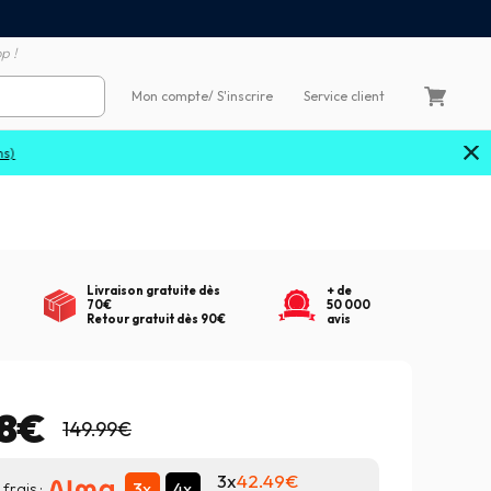
Satisfait ou remboursé 60
4X sans frais par Carte Bancaire
p !
Mon compte
/ S'inscrire
Service client
Livraison gratuite dès
+ de
70€
50 000
Retour gratuit dès 90€
avis
48€
149.99€
3x
42.49
3x
4x
frais :