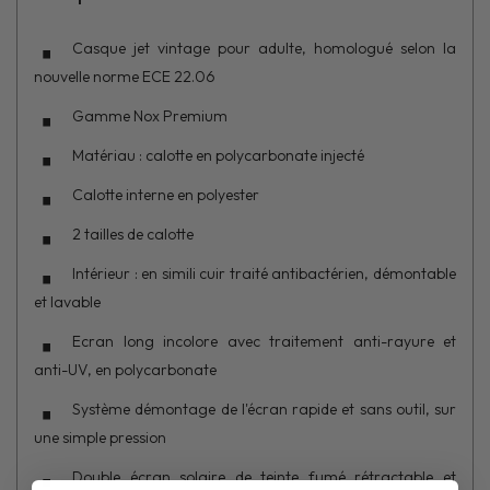
Casque jet vintage pour adulte, homologué selon la
nouvelle norme ECE 22.06
Gamme Nox Premium
Matériau : calotte en polycarbonate injecté
Calotte interne en polyester
2 tailles de calotte
Intérieur : en simili cuir traité antibactérien, démontable
et lavable
Ecran long incolore avec traitement anti-rayure et
anti-UV, en polycarbonate
Système démontage de l'écran rapide et sans outil, sur
une simple pression
Double écran solaire de teinte fumé rétractable et