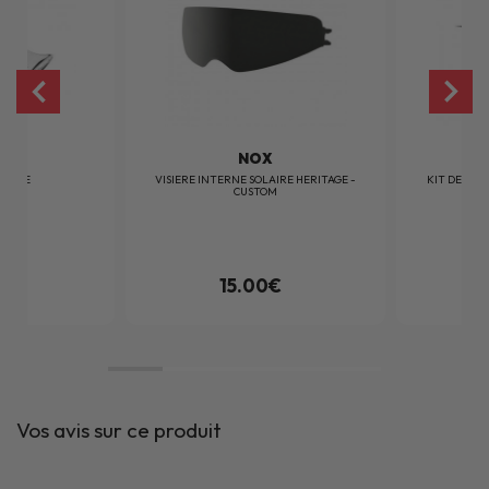
X
NOX
ITAGE
VISIERE INTERNE SOLAIRE HERITAGE -
KIT DE FIX
CUSTOM
0€
15.00€
Vos avis sur ce produit