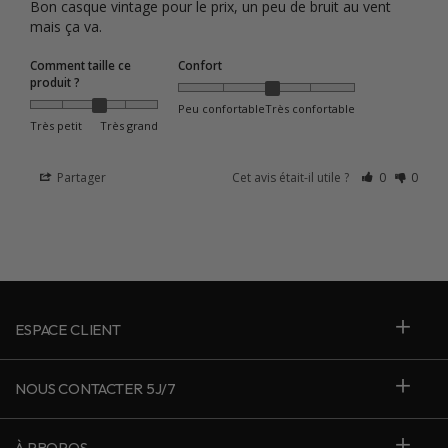
Bon casque vintage pour le prix, un peu de bruit au vent 
mais ça va.
Comment taille ce
Confort
produit ?
Peu confortable
Très confortable
Très petit
Très grand
Partager
Cet avis était-il utile ?
0
0
ESPACE CLIENT
NOUS CONTACTER 5J/7
À PROPOS