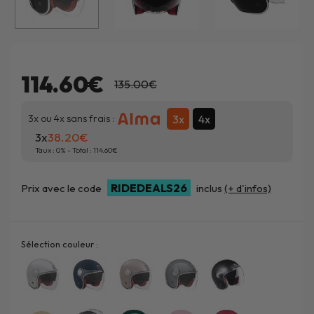
114.60€
135.00€
3x
4x
3x ou 4x sans frais :
3x
38.20
Taux :
0
% - Total :
114.60
RIDEDEALS26
Prix avec le code
inclus
(+ d'infos)
Sélection couleur :