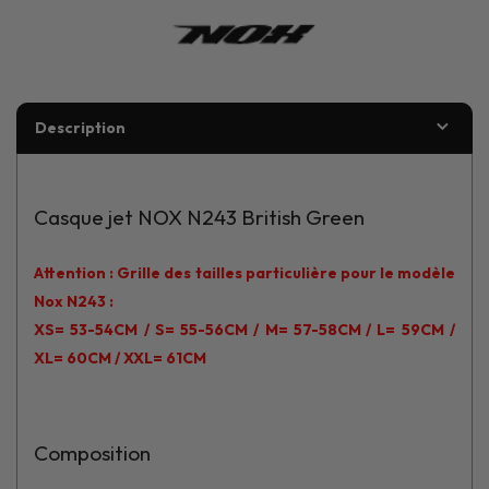
Description
Casque jet NOX N243 British Green
Attention : Grille des tailles particulière pour le modèle
Nox N243 :
XS= 53-54CM / S= 55-56CM
/ M= 57-58CM
/ L= 59CM /
XL= 60CM / XXL= 61CM
Composition