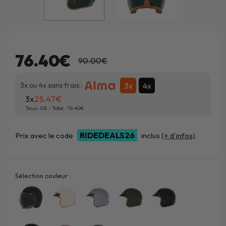
76.40€
90.00€
3x
4x
3x ou 4x sans frais :
3x
25.47
Taux :
0
% - Total :
76.40
RIDEDEALS26
Prix avec le code
inclus
(+ d'infos)
Sélection couleur :