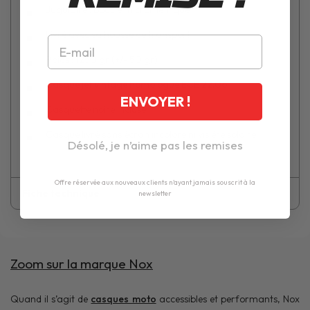
Jugulaire : boucle micrométrique
Livré avec sa housse de transport
Poids : 1250 gr (+/- 50 gr)
Casque jet vintage homologué ECE 22.06
ENVOYER !
Casquette noire incluse
Casque livré sans écran incolore ni visière solaire
Désolé, je n’aime pas les remises
Offre réservée aux nouveaux clients n'ayant jamais souscrit à la
Fiche technique
newsletter
Zoom sur la marque Nox
Quand il s’agit de
casques moto
accessibles et performants, Nox