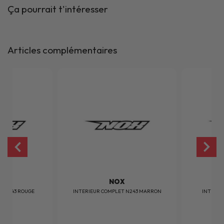
Ça pourrait t'intéresser
Articles complémentaires
X
NOX
T N243 ROUGE
INTERIEUR COMPLET N243 MARRON
INTERIE