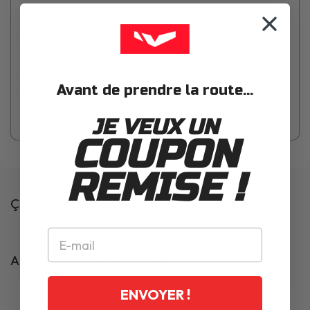
Dmd Pinlock Rivale 06
Pinlock uniquement compatible avec les casques intégraux
Avant de prendre la route...
Dmd Rivale 06
JE VEUX UN
COUPON
REMISE !
Ça pourrait t'intéresser
Articles complémentaires
ENVOYER !