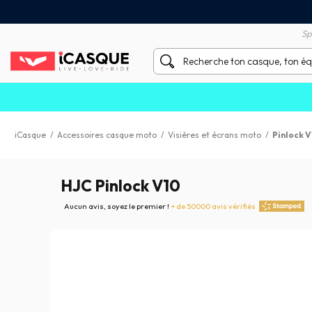
Satisfait ou remboursé 60 
X sans frais par Carte Bancaire
Sp
iCasque
/
Accessoires casque moto
/
Visières et écrans moto
/
Pinlock 
HJC Pinlock V10
Aucun avis, soyez le premier !
+ de 50000 avis vérifiés