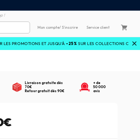
emboursement de la différence
3X4X sans frais par Carte 
p !
Mon compte
/ S'inscrire
Service client
ROMOTIONS ET JUSQU'À
-25%
SUR LES COLLECTIONS COURANTES A
Livraison gratuite dès
+ de
70€
50 000
Retour gratuit dès 90€
avis
0€