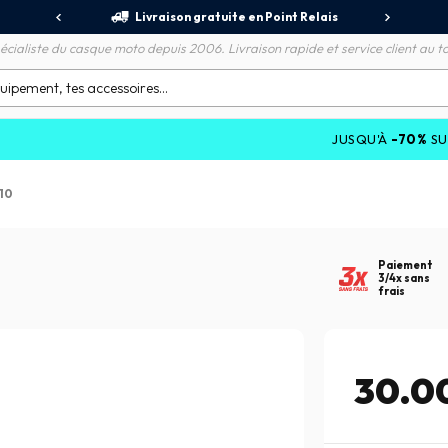
jours
Livraison gratuite en Point Relais
R
écialiste du casque moto depuis 2006. Livraison rapide et service client au to
JUSQU'À
-70%
SUR LES P
V10
Paiement
3/4x sans
frais
30.0