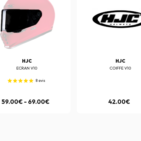
HJC
HJC
ECRAN V10
COIFFE V10
8
avis
59.00€ - 69.00€
42.00€