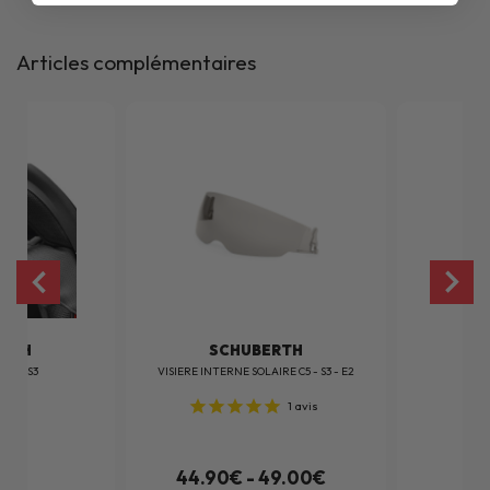
Articles complémentaires
ERTH
SCHUBERTH
 E2 - S3
VISIERE INTERNE SOLAIRE C5 - S3 - E2
1
avis
0€
44.90€ - 49.00€