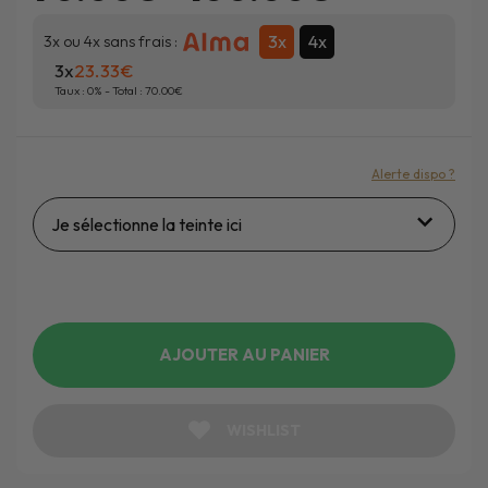
3x
4x
3x ou 4x sans frais :
3x
23.33
Taux :
0
% - Total :
70.00
Alerte dispo ?
Je sélectionne la teinte ici
AJOUTER AU PANIER
WISHLIST