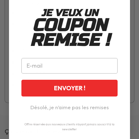
selon la taille de votre casque E2
:
JE VEUX UN
Taille Small : 52 à 59 cm
COUPON
Taille Large : 60 à 65 cm
REMISE !
4 teintes disponibles
:
Incolore
Fumé Foncé
Iridium Argent
Jaune HD
ENVOYER !
Désolé, je n’aime pas les remises
Offre réservée aux nouveaux clients n'ayant jamais souscrit à la
newsletter
Ça pourrait t'intéresser