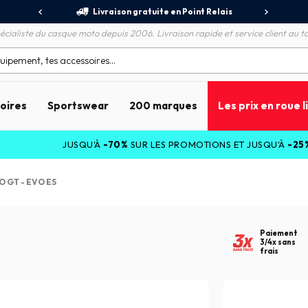
Livraison gratuite en Point Relais
Remboursement de la d
écialiste du casque moto depuis 2006. Livraison rapide et service client au to
soires
Sportswear
200 marques
Les prix en roue l
JUSQU'À
-70%
SUR LES PROMOTIONS ET JUSQU'À
-25%
SUR LES C
O GT - EVO ES
Paiement
3/4x sans
frais