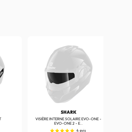
SHARK
T
VISIÈRE INTERNE SOLAIRE EVO-ONE -
PINLO
EVO-ONE 2 - E...
4
avis