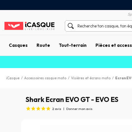
Satisfait ou remboursé 60 jours
e Bancaire
Sp
Casques
Route
Tout-terrain
Pièces et acces
iCasque
/
Accessoires casque moto
/
Visières et écrans moto
/
Ecran EV
Shark Ecran EVO GT - EVO ES
2
avis
|
Donner mon avis