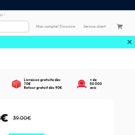
Satisfait ou remboursé 60
4X sans frais par Carte Bancaire
p !
Mon compte
/ S'inscrire
Service client
Livraison gratuite dès
+ de
70€
50 000
Retour gratuit dès 90€
avis
5€
39.00€