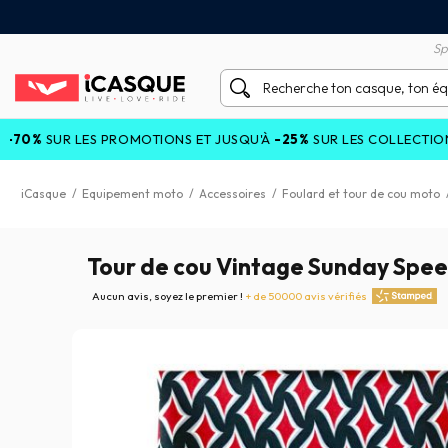
tisfait ou remboursé 60 jours
Livraison gratuite en Point
Sp
 LES PROMOTIONS ET JUSQU'À
-25%
SUR LES COLLECTIONS COURA
iCasque
/
Equipement moto
/
Accessoires
/
Foulard et tour de cou moto
Tour de cou Vintage Sunday Spe
Aucun avis, soyez le premier !
+ de 50000 avis vérifiés