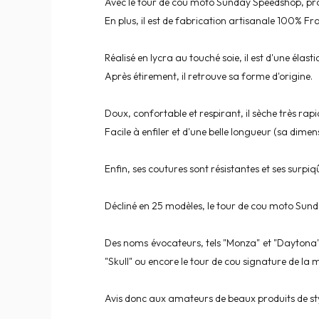
Avec le tour de cou moto Sunday Speedshop, proté
En plus, il est de fabrication artisanale 100% Fr
Réalisé en lycra au touché soie, il est d'une él
Après étirement, il retrouve sa forme d'origine.
Doux, confortable et respirant, il sèche très rapi
Facile à enfiler et d'une belle longueur (sa dime
Enfin, ses coutures sont résistantes et ses surpi
Décliné en 25 modèles, le tour de cou moto Sunda
Des noms évocateurs, tels "Monza" et "Daytona", o
"Skull" ou encore le tour de cou signature de la mai
Avis donc aux amateurs de beaux produits de st