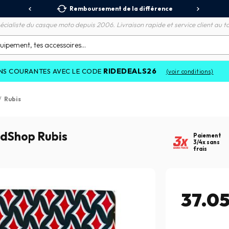
 Relais
Remboursement de la différence
3X
écialiste du casque moto depuis 2006. Livraison rapide et service client au to
RIDEDEALS26
NTES AVEC LE CODE
(voir conditions)
/
Rubis
edShop Rubis
Paiement
3/4x sans
frais
37.0