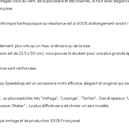
gez-vous du vent, de la poussière et des insectes, le tout avec élégance
ançaise.
asticité importante puisque sa résistance est à 600% d'allongement avant 
dement, plus vite qu'un tissu ordinaire ou de la soie.
nsion est de 22.5 x 50 cm), vous pouvez le doubler pour une plus grande é
qûres sont renforcées.
y Speedshop est un accessoire moto efficace, élégant et original qui sa
u plus explicites tels "Voltage", "Losange", "Tartan"... Des drapeaux "Un
son "Atelier"... Le plus difficile sera de choisir un seul modèle.
yle vintage et de production 100% Française!