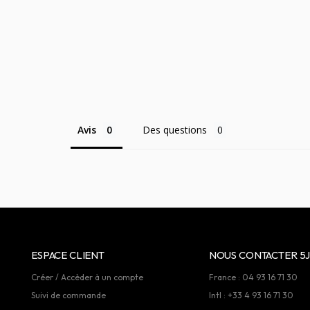
Avis
Des questions
ESPACE CLIENT
NOUS CONTACTER 5J
Créer / Accèder à un compte
France : 04 93 16 71 30
Suivi de commande
Intl : +33 4 93 16 71 30