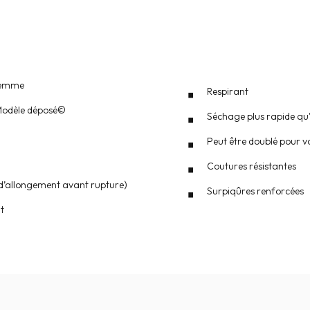
femme
Respirant
 Modèle déposé©
Séchage plus rapide qu'u
Peut être doublé pour v
Coutures résistantes
 d’allongement avant rupture)
Surpiqûres renforcées
t