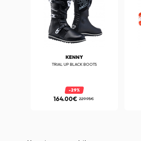
KENNY
D
TRIAL UP BLACK BOOTS
-29%
164.00€
229.95€