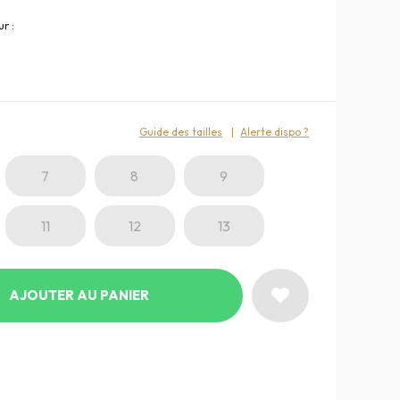
r :
:
Guide des tailles
Alerte dispo ?
7
8
9
11
12
13
AJOUTER AU PANIER