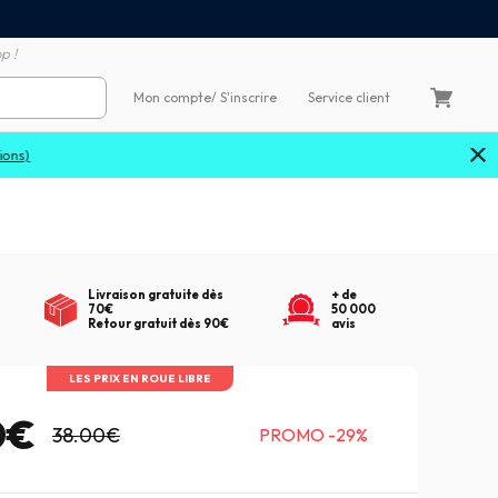
Satisfait ou remboursé 60
4X sans frais par Carte Bancaire
p !
Mon compte
/ S'inscrire
Service client
Livraison gratuite dès
+ de
70€
50 000
Retour gratuit dès 90€
avis
LES PRIX EN ROUE LIBRE
0€
38.00€
PROMO -29%