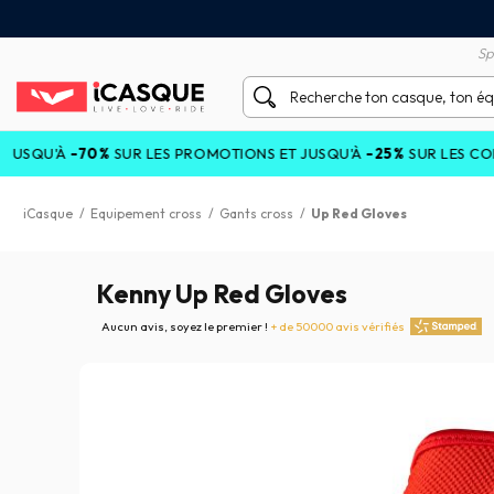
tisfait ou remboursé 60 jours
Livraison gratuite en Point
Sp
-70%
SUR LES PROMOTIONS ET JUSQU'À
-25%
SUR LES COLLECTION
iCasque
/
Equipement cross
/
Gants cross
/
Up Red Gloves
Kenny Up Red Gloves
Aucun avis, soyez le premier !
+ de 50000 avis vérifiés