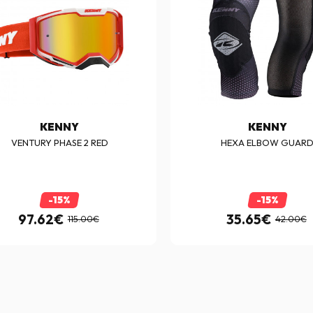
KENNY
KENNY
VENTURY PHASE 2 RED
HEXA ELBOW GUAR
-15%
-15%
97.62€
35.65€
115.00€
42.00€