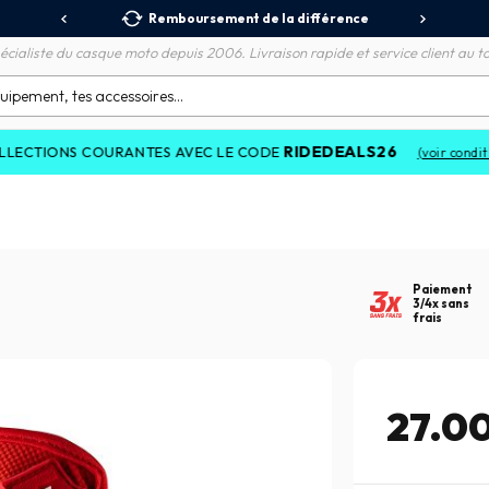
 Relais
Remboursement de la différence
3X
écialiste du casque moto depuis 2006. Livraison rapide et service client au to
RIDEDEALS26
S COURANTES AVEC LE CODE
(voir conditions)
Paiement
3/4x sans
frais
27.0