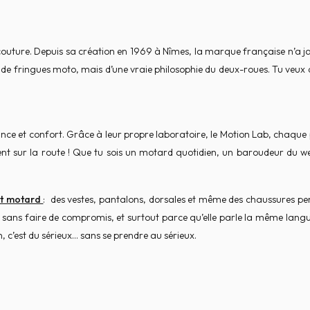
couture. Depuis sa création en 1969 à Nîmes, la marque française n’a j
ue de fringues moto, mais d’une vraie philosophie du deux-roues. Tu veux du
mance et confort. Grâce à leur propre laboratoire, le Motion Lab, chaque p
nt sur la route ! Que tu sois un motard quotidien, un baroudeur du we
t motard
: des vestes, pantalons, dorsales et même des chaussures pen
 sans faire de compromis, et surtout parce qu’elle parle la même langue 
n, c’est du sérieux… sans se prendre au sérieux.