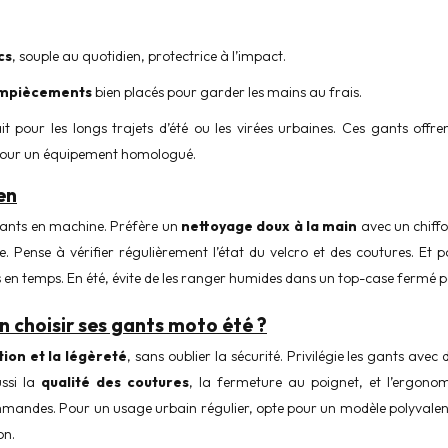
cs
, souple au quotidien, protectrice à l’impact.
empiècements
bien placés pour garder les mains au frais.
rfait pour les longs trajets d’été ou les virées urbaines. Ces gants of
le pour un équipement homologué.
en
 gants en machine. Préfère un
nettoyage doux à la main
avec un chiffo
cte. Pense à vérifier régulièrement l’état du velcro et des coutures. Et 
s en temps. En été, évite de les ranger humides dans un top-case fermé p
n choisir ses gants moto été ?
tion et la légèreté
, sans oublier la sécurité. Privilégie les gants a
ussi la
qualité des coutures
, la fermeture au poignet, et l’ergonom
mmandes. Pour un usage urbain régulier, opte pour un modèle polyvale
on.