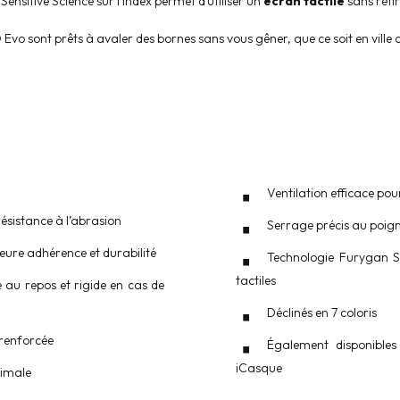
Sensitive Science sur l’index permet d’utiliser un
écran tactile
sans retir
o sont prêts à avaler des bornes sans vous gêner, que ce soit en ville o
Ventilation efficace p
sistance à l’abrasion
Serrage précis au poig
ure adhérence et durabilité
Technologie Furygan Se
tactiles
au repos et rigide en cas de
Déclinés en 7 coloris
 renforcée
Également disponible
iCasque
timale