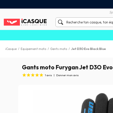
Satisfait ou remboursé 60 
X sans frais par Carte Bancaire
Sp
iCasque
/
Equipement moto
/
Gants moto
/
Jet D3O Evo Black Blue
Gants moto Furygan Jet D3O Evo 
1
avis
|
Donner mon avis