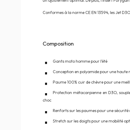
un ajustement optimal. De plus, l’insert Furygan 
Conformes à la norme CE EN 13594, les Jet D3O Ev
Composition
Gants moto homme pour l’été
Conception en polyamide pour une haute ré
Paume 100% cuir de chèvre pour une meille
Protection métacarpienne en D3O, souple 
choc
Renforts sur les paumes pour une sécurité
Stretch sur les doigts pour une mobilité op