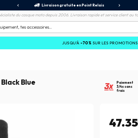
jours
Livraison gratuite en Point Relais
R
écialiste du casque moto depuis 2006. Livraison rapide et service client au to
JUSQU'À
-70%
SUR LES PROMOTIONS ET JUSQU'À
Black Blue
Paiement
3/4x sans
frais
47.3