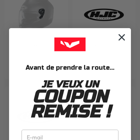
HJC
KIT DE FIXATION IS-17 - C70
HJC
PAIRE DE JOUES C70
Avant de prendre la route...
16.00€
30.00€
JE VEUX UN
COUPON
REMISE !