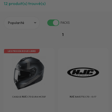
12
produit(s) trouvé(s)
PACKS
1
LES PRIX EN ROUE LIBRE
CASQUE
HJC
C70 EURA MC5SF
HJC
BAVETTE C70 - IS-17