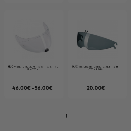
HJC
VISIERE HJ-20 M - IS-17 - FG-ST - FG-
HJC
VISIERE INTERNE FG-JET - IS-33 II -
17 - C70 -...
C70 - RPHA ...
46.00€ - 56.00€
20.00€
1