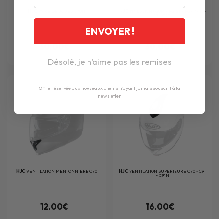
HJC
PAIRE DE JOUES C70N
HJC
PINLOCK HJ-20M - FG-ST - FG-17 - IS-
17 - C70
ENVOYER !
30.00€
30.00€
Désolé, je n’aime pas les remises
Offre réservée aux nouveaux clients n'ayant jamais souscrit à la
newsletter
HJC
VENTILATION MENTONNIERE C70
HJC
VENTILATION SUPERIEURE C70 - C91
- C91N
12.00€
16.00€