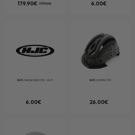
179.90€
6.00€
179.90€
HJC
CACHE NEZ C70 - IS-17
HJC
COIFFE C70
6.00€
26.00€