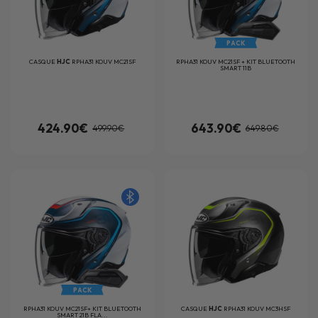
PACK
CASQUE
HJC
RPHA31 KOUV MC21SF
RPHA31 KOUV MC21SF + KIT BLUETOOTH
SMART 11B
424.90€
643.90€
499.90€
649.80€
PACK
RPHA31 KOUV MC21SF+ KIT BLUETOOTH
CASQUE
HJC
RPHA31 KOUV MC3HSF
SMART 21B FLA...