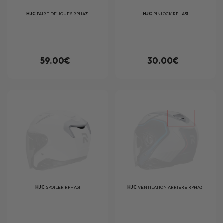
HJC
PAIRE DE JOUES RPHA31
HJC
PINLOCK RPHA31
59.00€
30.00€
HJC
SPOILER RPHA31
HJC
VENTILATION ARRIERE RPHA31