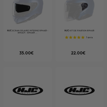
HJC
ECRAN SOLAIRE INTERNE RPHA31 -
HJC
KIT DE FIXATION RPHA31
RPHA71 - RPHA91 ...
1
avis
35.00€
22.00€