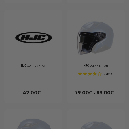
HJC
COIFFE RPHA31
HJC
ECRAN RPHA31
2
avis
42.00€
79.00€ - 89.00€