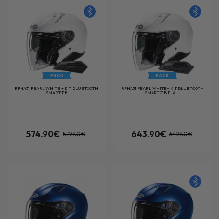
PACK
PACK
RPHA31 PEARL WHITE + KIT BLUETOOTH
RPHA31 PEARL WHITE+ KIT BLUETOOTH
SMART 11B
SMART 21B FLA...
574.90€
643.90€
579.80€
649.80€