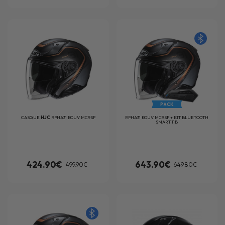
PACK
CASQUE
HJC
RPHA31 KOUV MC9SF
RPHA31 KOUV MC9SF + KIT BLUETOOTH
SMART 11B
424.90€
643.90€
499.90€
649.80€