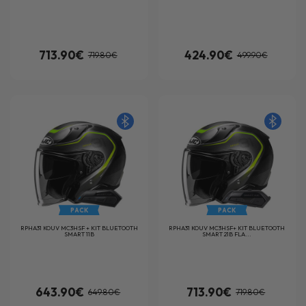
713.90€
424.90€
719.80€
499.90€
PACK
PACK
RPHA31 KOUV MC3HSF + KIT BLUETOOTH
RPHA31 KOUV MC3HSF+ KIT BLUETOOTH
SMART 11B
SMART 21B FLA...
643.90€
713.90€
649.80€
719.80€