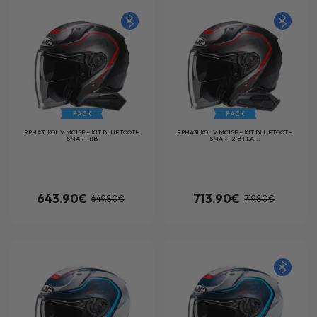
PACK
PACK
RPHA31 KOUV MC1SF + KIT BLUETOOTH
RPHA31 KOUV MC1SF + KIT BLUETOOTH
SMART 11B
SMART 21B FLA...
643.90€
713.90€
649.80€
719.80€