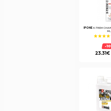
Five
(289)
FLY RACING
(1)
FMF
(292)
FOX
IPONE
X-TREM CHAIN
(172)
ML
FR Sécurité
(25)
France Antivol
(12)
-1
23.31€
Furygan
(406)
Garmin
(1)
GeoRide
(5)
Gilles Tooling
(109)
Givi
(1489)
Goggle Master
(2)
HARISSON
(203)