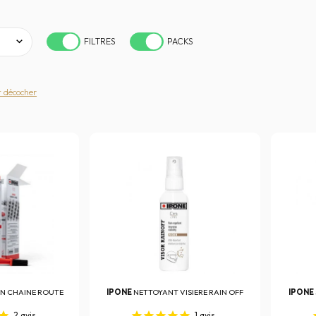
FILTRES
PACKS
t décocher
EN CHAINE ROUTE
IPONE
NETTOYANT VISIERE RAIN OFF
IPONE
2
avis
1
avis