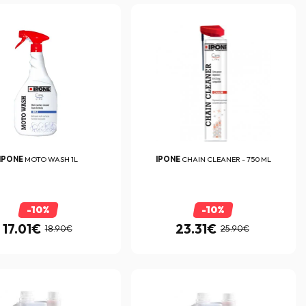
IPONE
MOTO WASH 1L
IPONE
CHAIN CLEANER - 750 ML
-10%
-10%
17.01€
23.31€
18.90€
25.90€