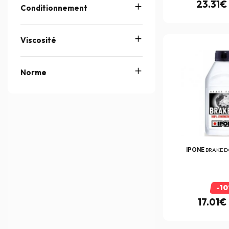
23.31€
Conditionnement
Belstaff
(101)
Beracruise
(1)
Viscosité
Bering
(345)
Beta
(6)
Norme
Bihr
(71)
Bike Lift
(1)
Bitubo
(7)
Blauer
(156)
IPONE
BRAKE DO
BMC
(293)
Booster
(1)
-1
Bowtex
(22)
17.01€
Brembo
(690)
BS Battery
(40)