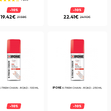
-10%
-10%
19.42€
22.41€
21.58€
24.90€
X-TREM CHAIN - ROAD - 100 ML
IPONE
X-TREM CHAIN - ROAD - 250 ML
-10%
-10%