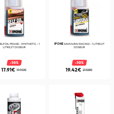
ELFOIL FRAISE - SYNTHETIC - 1
IPONE
SAMOURAI RACING - 1 LITRE 2T
LITRE 2T DOSEUR
DOSEUR
-10%
-10%
17.91€
19.42€
19.90€
21.58€