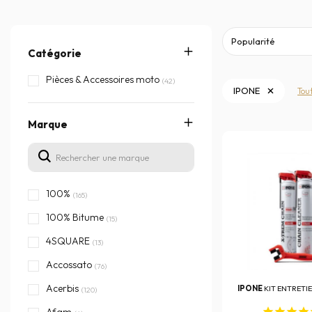
Catégorie
Pièces & Accessoires moto
(42)
IPONE
Tou
Marque
100%
(165)
100% Bitume
(15)
4SQUARE
(13)
Accossato
(76)
Acerbis
IPONE
KIT ENTRETI
(120)