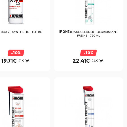
E
BOX 2 - SYNTHETIC - 1 LITRE
IPONE
BRAKE CLEANER - DEGRAISSANT
FREINS - 750 ML
-10%
-10%
19.71€
22.41€
21.90€
24.90€