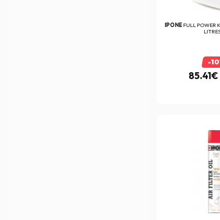
HEDON
(47)
Heinz Bikes
(84)
IPONE
FULL POWER K
LITRE
Helstons
(500)
Hiflofiltro
(543)
-1
Highsider
(1)
85.41€
HJC
(3297)
Hydro Design Concept
(2)
Hyperpro
(163)
iCasque
(15)
ICON
(150)
IOTA
(6)
IPONE
Ixon
(816)
J.Costa
(110)