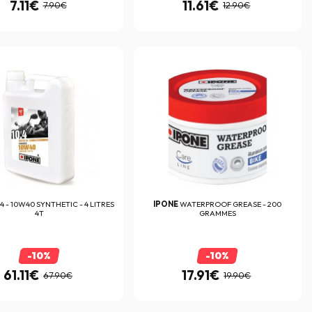
7.11€
11.61€
7.90€
12.90€
.4 - 10W40 SYNTHETIC - 4 LITRES
IPONE
WATERPROOF GREASE - 200
4T
GRAMMES
-10%
-10%
61.11€
17.91€
67.90€
19.90€