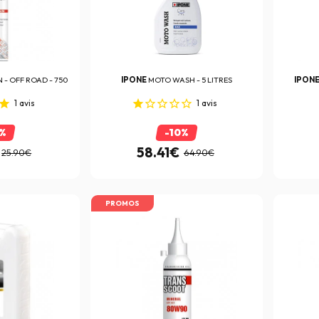
 - OFF ROAD - 750
IPONE
MOTO WASH - 5 LITRES
IPON
1
avis
1
avis
0%
-10%
58.41€
25.90€
64.90€
PROMOS