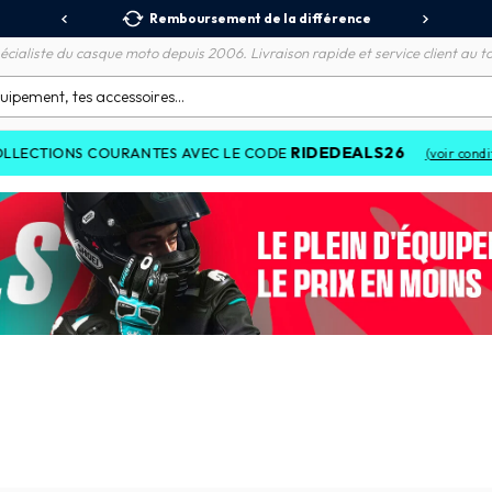
 Relais
Remboursement de la différence
3X
écialiste du casque moto depuis 2006. Livraison rapide et service client au to
RIDEDEALS26
URANTES AVEC LE CODE
(voir conditions)