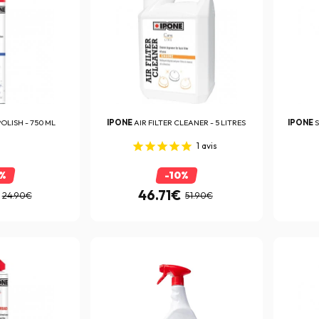
OLISH - 750 ML
IPONE
AIR FILTER CLEANER - 5 LITRES
IPONE
S
1
avis
0%
-10%
46.71€
24.90€
51.90€