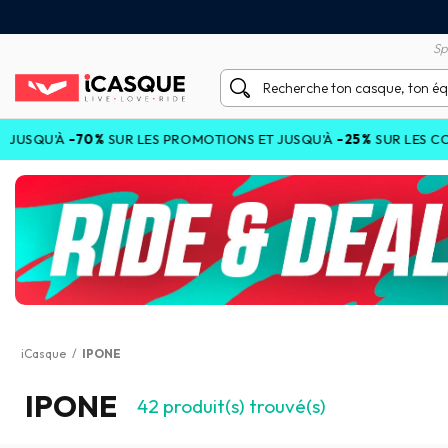
tisfait ou remboursé 60 jours
Livraison gratuite en Point
Sp
%
SUR LES PROMOTIONS ET JUSQU'À
-25%
SUR LES COLLECTIONS CO
iCasque
/
IPONE
IPONE
42
produit(s) trouvé(s)