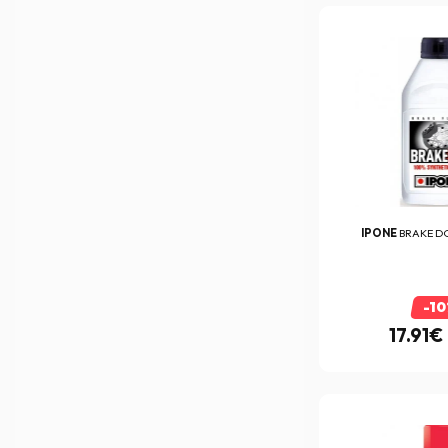
Bullster
(102)
C-Racer
(7)
Caberg
(5)
Cardo
(43)
Centauro
(1)
Chaft
(237)
Ctek
(1)
IPONE
BRAKE DOT
Cycra
(75)
D.I.D
(4)
-1
Dainese
(496)
17.91€
Darts
(2)
Dell Orto
(48)
DIFI
(16)