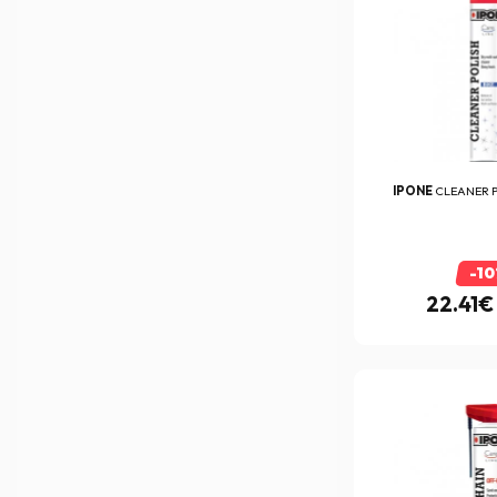
Dmd
(204)
Draper
(13)
DT-1 Racing
(170)
EBC
(1291)
Edguard
(3)
IPONE
CLEANER P
Esquad
(3)
EUDOXIE
(10)
-1
Everone
(47)
22.41€
Exklusiv
(70)
FABIO QUARTARARO
(26)
Facom
(9)
Factory Effex
(15)
Falco
(94)