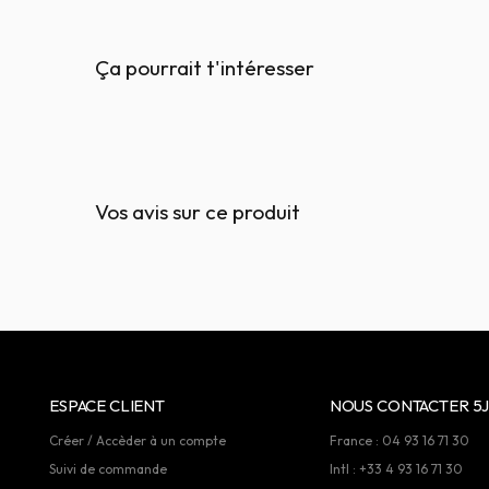
Ça pourrait t'intéresser
Vos avis sur ce produit
ESPACE CLIENT
NOUS CONTACTER 5J
Créer / Accèder à un compte
France : 04 93 16 71 30
Suivi de commande
Intl : +33 4 93 16 71 30