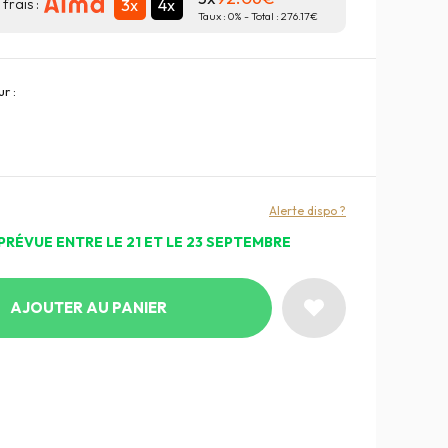
3x
4x
frais :
Taux :
0
% - Total :
276.17
r :
Alerte dispo ?
PRÉVUE ENTRE LE 21 ET LE 23 SEPTEMBRE
AJOUTER AU PANIER