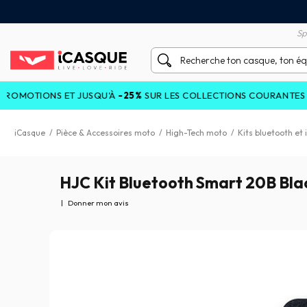
tisfait ou remboursé 60 jours
Livraison gratuite en Point
Sp
ONS ET JUSQU'À
-25%
SUR LES COLLECTIONS COURANTES AVEC LE
iCasque
/
Pièce & Accessoires moto
/
High-Tech moto
/
Kits bluetooth et
HJC Kit Bluetooth Smart 20B Bla
|
Donner mon avis