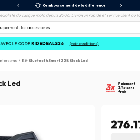
 Relais
Remboursement de la différence
3X
écialiste du casque moto depuis 2006. Livraison rapide et service client au to
RIDEDEALS26
 CODE
(voir conditions)
 intercoms
/
Kit Bluetooth Smart 20B Black Led
ck Led
Paiement
3/4x sans
frais
276.