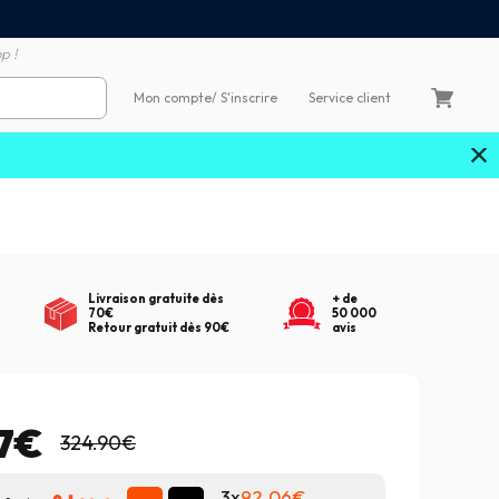
Satisfait ou remboursé 60
4X sans frais par Carte Bancaire
p !
Mon compte
/ S'inscrire
Service client
Livraison gratuite dès
+ de
70€
50 000
Retour gratuit dès 90€
avis
17€
324.90€
3x
92.06