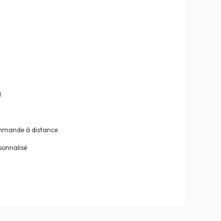
l
mmande à distance
sonnalisé