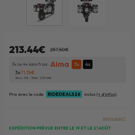
213.44€
257.50€
3x
4x
3x ou 4x sans frais :
3x
71.15
Taux :
0
% - Total :
213.44
RIDEDEALS26
Prix avec le code
inclus
(+ d'infos)
Alerte dispo ?
EXPÉDITION PRÉVUE ENTRE LE 19 ET LE 21 AOÛT