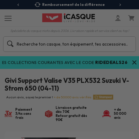
 Relais
Remboursement de la différence
3X
Spécialiste du casque moto depuis 2006. Livraison rapide et service client au top !
RIDEDEALS26
S COLLECTIONS COURANTES AVEC LE CODE
(voir c
Givi Support Valise V35 PLX532 Suzuki V-
Strom 650 (04-11)
Aucun avis, soyez le premier !
+ de 50000 avis vérifiés
Livraison gratuite
Paiement
+ de
dès 70€
3/4x sans
50 000
Retour gratuit dès
frais
avis
90€