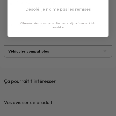
V-STROM 650 (04 > 11)
Désolé, je n’aime pas les remises
Offre réservée aux nouveaux clients n'ayant jamais souscrit à la
ATTENTION :
ce support est compatible uniquement avec les
newsletter
valises Givi V35
Véhicules compatibles
Ça pourrait t'intéresser
Vos avis sur ce produit