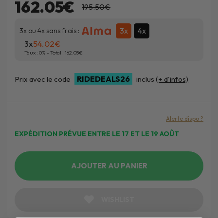
162.05€
195.50€
3x
4x
3x ou 4x sans frais :
3x
54.02
Taux :
0
% - Total :
162.05
RIDEDEALS26
Prix avec le code
inclus
(+ d'infos)
Alerte dispo ?
EXPÉDITION PRÉVUE ENTRE LE 17 ET LE 19 AOÛT
AJOUTER AU PANIER
WISHLIST