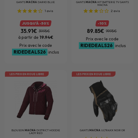
GANTS
MACNA
DARKO BLUE
GANTS
MACNA
KIT BATTERIE 7V GANTS
MACNA
1
avis
2
avis
JUSQU'À -50%
-10%
35.91€
89.85€
39.95€
99.95€
à partir de
19.94€
Prix avec le code
Prix avec le code
RIDEDEALS26
inclus
RIDEDEALS26
inclus
LES PRIX EN ROUE LIBRE
LES PRIX EN ROUE LIBRE
BLOUSON
MACNA
DISTRICT HOODIE
GANTS
MACNA
ULTRAXX NOIR OR
LADY RED