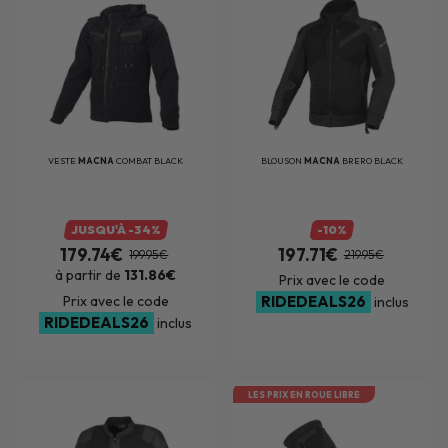
VESTE
MACNA
COMBAT BLACK
BLOUSON
MACNA
BRERO BLACK
JUSQU'À -34%
-10%
179.74€
197.71€
199.95€
219.95€
à partir de
131.86€
Prix avec le code
Prix avec le code
RIDEDEALS26
inclus
RIDEDEALS26
inclus
LES PRIX EN ROUE LIBRE