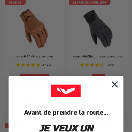
PROMOS
LES PRIX EN ROUE LIBRE
GANTS
MACNA
BOLD BROWN
GANTS
MACNA
CHILL RTX CAMO GREY
3
avis
1
avis
JUSQU'À -47%
-34%
67.42€
36.00€
75.00€
54.95€
à partir de
39.94€
Prix avec le code
RIDEDEALS26
inclus
Avant de prendre la route...
JE VEUX UN
PROMOS
LES PRIX EN ROUE LIBRE