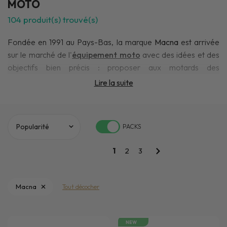
MOTO
104
produit(s) trouvé(s)
Fondée en 1991 au Pays-Bas, la marque
Macna
est arrivée
sur le marché de l'
équipement moto
avec des idées et des
objectifs bien précis : proposer aux motards des
équipements solides, confortables, et stylés. Leur plus gros
Lire la suite
challenge était d'emmener sur le marché des produits d'une
qualité supérieure sans pour autant sacrifier le prix. Pari
réussi pour les fondateurs de
Macna
! Il suffit de regarder les
PACKS
tarifs proposés pour les
vestes touring
mais aussi les
blousons cuir et textile
.
Macna
propose également une
1
2
3
gamme complète de
gants
pour tous les styles et tous les
prix.
Macna
Tout décocher
NEW