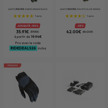
GANTS
MACNA
DARKO GREEN BLACK
GANTS
MACNA
DIM RTX OLIVE GREEN
1
avis
1
avis
JUSQU'À -50%
-35%
35.91€
42.00€
39.95€
65.00€
à partir de
19.94€
Prix avec le code
RIDEDEALS26
inclus
PROMOS