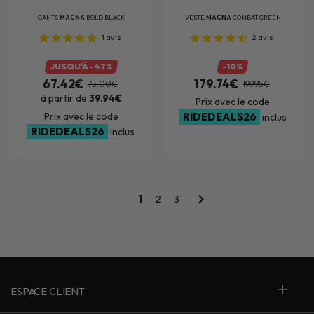
GANTS
MACNA
BOLD BLACK
VESTE
MACNA
COMBAT GREEN
1
avis
2
avis
JUSQU'À -47%
-10%
67.42€
179.74€
75.00€
199.95€
à partir de
39.94€
Prix avec le code
Prix avec le code
RIDEDEALS26
inclus
RIDEDEALS26
inclus
1
2
3
ESPACE CLIENT