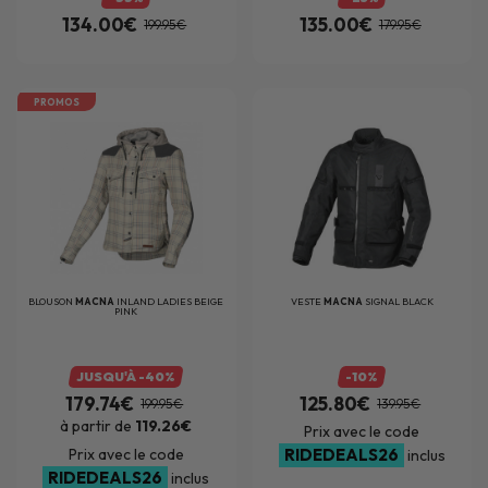
134.00€
135.00€
199.95€
179.95€
PROMOS
BLOUSON
MACNA
INLAND LADIES BEIGE
VESTE
MACNA
SIGNAL BLACK
PINK
JUSQU'À -40%
-10%
179.74€
125.80€
199.95€
139.95€
à partir de
119.26€
Prix avec le code
Prix avec le code
RIDEDEALS26
inclus
RIDEDEALS26
inclus