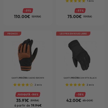
1
avis
-31%
-37%
110.00€
75.00€
159.95€
119.95€
PROMOS
LES PRIX EN ROUE LIBRE
GANTS
MACNA
DARKO BROWN
GANTS
MACNA
DIM RTX BLACK
2
avis
2
avis
JUSQU'À -50%
-35%
35.91€
42.00€
39.95€
65.00€
à partir de
19.94€