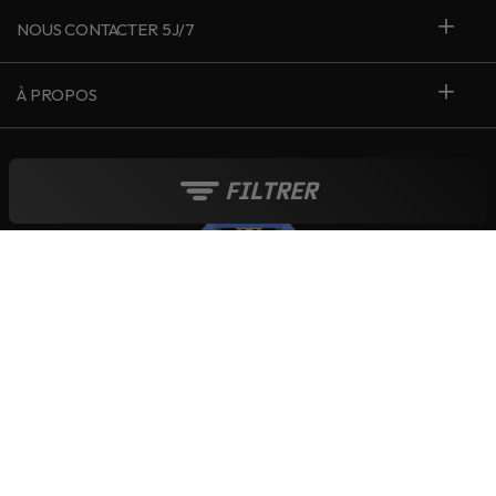
NOUS CONTACTER 5J/7
À PROPOS
FILTRER
France
Le blog Live Love Ride
Moyens de paiement :