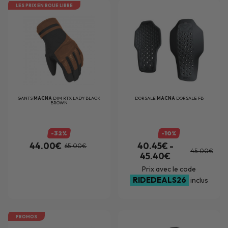
LES PRIX EN ROUE LIBRE
GANTS
MACNA
DIM RTX LADY BLACK
DORSALE
MACNA
DORSALE FB
BROWN
-32%
-10%
44.00€
40.45€ -
65.00€
45.00€
45.40€
Prix avec le code
RIDEDEALS26
inclus
PROMOS