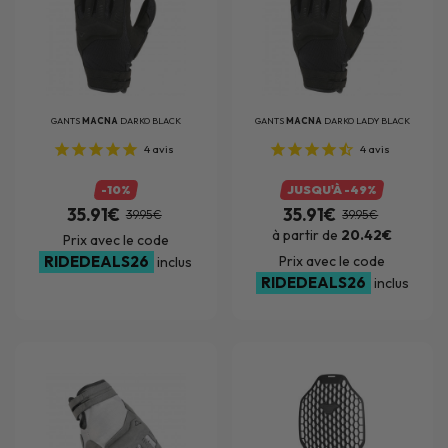
GANTS
MACNA
DARKO BLACK
GANTS
MACNA
DARKO LADY BLACK
4
avis
4
avis
-10%
JUSQU'À -49%
35.91€
35.91€
39.95€
39.95€
à partir de
20.42€
Prix avec le code
RIDEDEALS26
Prix avec le code
inclus
RIDEDEALS26
inclus