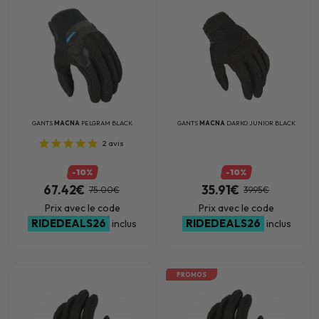
GANTS
MACNA
PELGRAM BLACK
GANTS
MACNA
DARKO JUNIOR BLACK
2
avis
-10%
-10%
67.42€
35.91€
75.00€
39.95€
Prix avec le code
Prix avec le code
RIDEDEALS26
RIDEDEALS26
inclus
inclus
PROMOS