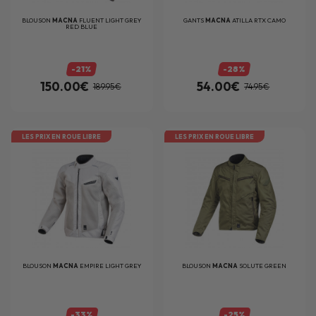
BLOUSON
MACNA
FLUENT LIGHT GREY
GANTS
MACNA
ATILLA RTX CAMO
RED BLUE
-21%
-28%
150.00€
54.00€
189.95€
74.95€
LES PRIX EN ROUE LIBRE
LES PRIX EN ROUE LIBRE
BLOUSON
MACNA
EMPIRE LIGHT GREY
BLOUSON
MACNA
SOLUTE GREEN
-33%
-25%