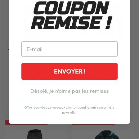
COUPON
REMISE !
GANTS
MACNA
DARKO LADY BURGUNDY
BLOUSON
MACNA
VELOCITY MESH
NIGHT EYE
2
avis
ENVOYER !
JUSQU'À -43%
-27%
35.91€
124.00€
39.95€
169.95€
à partir de
22.81€
Désolé, je n’aime pas les remises
Prix avec le code
RIDEDEALS26
inclus
Offre réservée aux nouveaux clients n'ayant jamais souscrit à la
newsletter
LES PRIX EN ROUE LIBRE
LES PRIX EN ROUE LIBRE