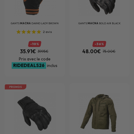
GANTS
MACNA
DARKO LADY BROWN
GANTS
MACNA
BOLD AIR BLACK
2
avis
-10%
-36%
35.91€
48.00€
39.95€
75.00€
Prix avec le code
RIDEDEALS26
inclus
PROMOS