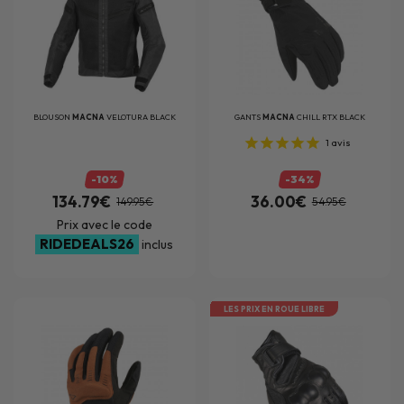
BLOUSON
MACNA
VELOTURA BLACK
GANTS
MACNA
CHILL RTX BLACK
1
avis
-10%
-34%
134.79€
36.00€
149.95€
54.95€
Prix avec le code
RIDEDEALS26
inclus
LES PRIX EN ROUE LIBRE