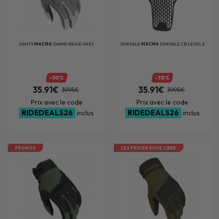
GANTS
MACNA
DARKO BEIGE GREY
DORSALE
MACNA
DORSALE CB LEVEL 2
-10%
-10%
35.91€
35.91€
39.95€
39.95€
Prix avec le code
Prix avec le code
RIDEDEALS26
RIDEDEALS26
inclus
inclus
PROMOS
LES PRIX EN ROUE LIBRE