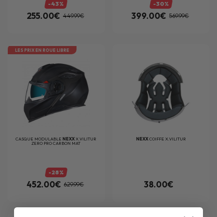
-43%
-30%
255.00€
399.00€
449.99€
569.99€
LES PRIX EN ROUE LIBRE
CASQUE MODULABLE
NEXX
X.VILITUR
NEXX
COIFFE X.VILITUR
ZERO PRO CARBON MAT
-28%
452.00€
38.00€
629.99€