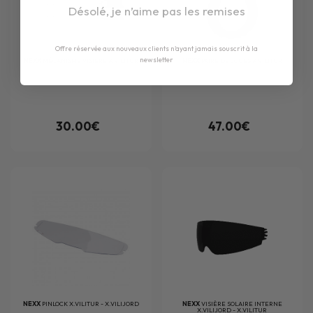
Désolé, je n’aime pas les remises
Offre réservée aux nouveaux clients n'ayant jamais souscrit à la
newsletter
NEXX
MÉCANISME VISIÈRE X.VILITUR
NEXX
PAIRE DE JOUES X.VILITUR
30.00€
47.00€
NEXX
PINLOCK X.VILITUR - X.VILIJORD
NEXX
VISIÈRE SOLAIRE INTERNE
X.VILIJORD - X.VILITUR