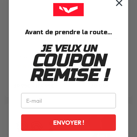
Avant de prendre la route...
JE VEUX UN
COUPON
NEXX
ECRAN X.VILITUR
NEXX
KIT DE CONVERSION X.VILITUR -
X.VILIJORD
1
avis
REMISE !
39.95€ - 199.95€
70.00€
ENVOYER !