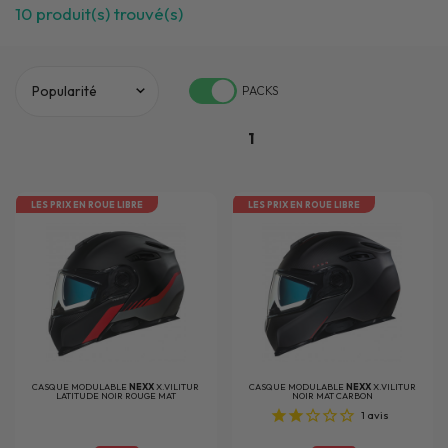
10
produit(s) trouvé(s)
PACKS
1
LES PRIX EN ROUE LIBRE
LES PRIX EN ROUE LIBRE
CASQUE MODULABLE
NEXX
X.VILITUR
CASQUE MODULABLE
NEXX
X.VILITUR
LATITUDE NOIR ROUGE MAT
NOIR MAT CARBON
1
avis