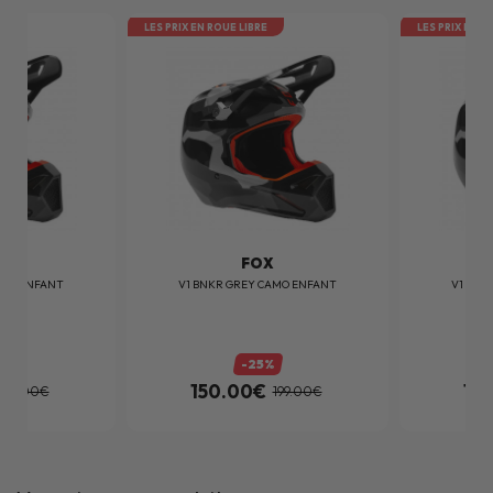
LES PRIX EN ROUE LIBRE
LES PRIX EN R
X
FOX
AMO ENFANT
V1 BNKR GREY CAMO ENFANT
V1 BNK
%
-25%
150.00€
15
199.00€
199.00€