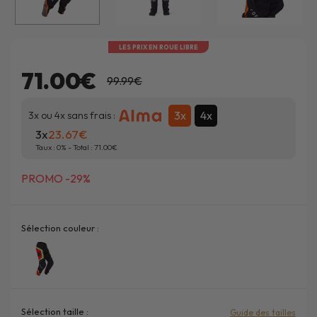
LES PRIX EN ROUE LIBRE
71.00€
99.99€
3x
4x
3x ou 4x sans frais :
3x
23.67
Taux :
0
% - Total :
71.00
PROMO -29%
Sélection couleur :
Sélection taille :
Guide des tailles