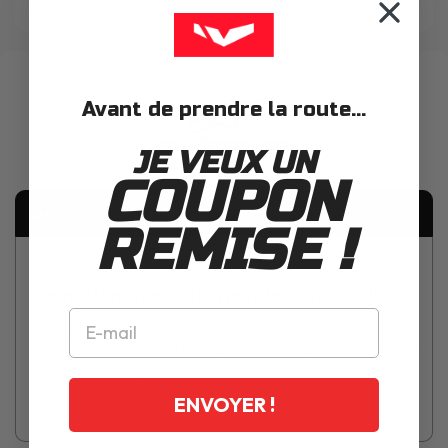
Avant de prendre la route...
JE VEUX UN
COUPON
Description
REMISE !
Alpinestars Ventilation mentonniere S-M5
Ventilation mentonnière uniquement compatible avec les
casques cross Alpinestars S-M5
ENVOYER !