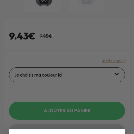
9.43€
9.95€
Alerte dispo ?
Je choisis ma couleur ici
AJOUTER AU PANIER
WISHLIST