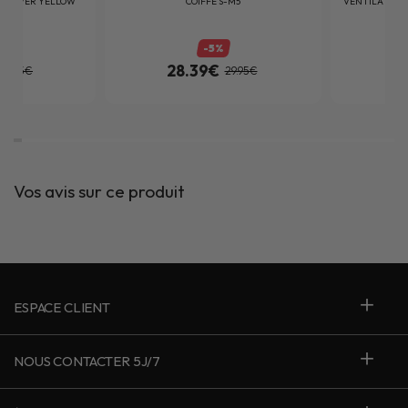
D SILVER YELLOW
COIFFE S-M5
VENTILATIONS
OSSY
-5%
28.39€
54.95€
29.95€
Vos avis sur ce produit
ESPACE CLIENT
NOUS CONTACTER 5J/7