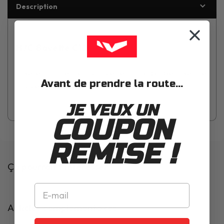
Description
HJC Bavette C10
Bavette anti-remous uniquement compatible avec les
Avant de prendre la route...
casques intégraux C10
JE VEUX UN
COUPON
REMISE !
Ça pourrait t'intéresser
Articles complémentaires