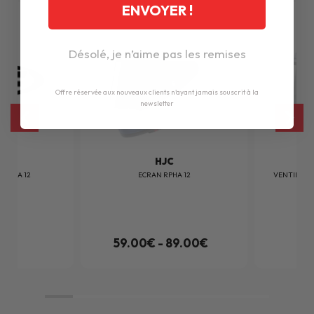
ENVOYER !
Désolé, je n’aime pas les remises
Offre réservée aux nouveaux clients n'ayant jamais souscrit à la
newsletter
HJC
S RPHA 12
ECRAN RPHA 12
VENTILATI
0€
59.00€ - 89.00€