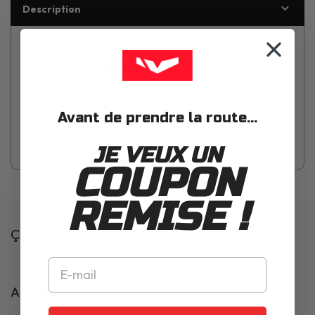
Description
HJC Cache Nez RPHA 12
Cache Nez uniquement compatible avec les casques
Avant de prendre la route...
intégraux RPHA 12
JE VEUX UN
COUPON
REMISE !
Ça pourrait t'intéresser
Articles complémentaires