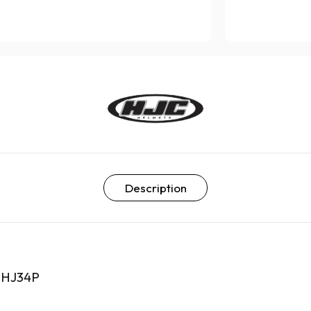
Description
- HJ34P