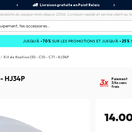
 Relais
Remboursement de la différence
3X
écialiste du casque moto depuis 2006. Livraison rapide et service client au to
USQU'À
-70%
SUR LES PROMOTIONS ET JUSQU'À
-25%
SUR LES COL
/
Kit de fixation I30 - C10 - C71 - HJ34P
1 - HJ34P
Paiement
3/4x sans
frais
14.0