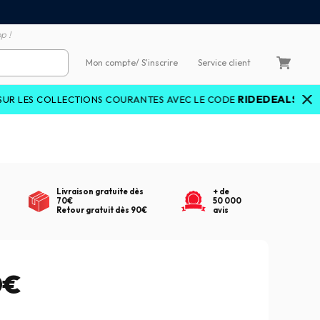
Satisfait ou remboursé 60
4X sans frais par Carte Bancaire
p !
Mon compte
/ S'inscrire
Service client
RIDEDEALS26
LECTIONS COURANTES AVEC LE CODE
(voir conditio
Livraison gratuite dès
+ de
70€
50 000
Retour gratuit dès 90€
avis
0€