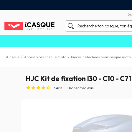
tisfait ou remboursé 60 jours
Livraison gratuite en Point
Sp
J
iCasque
/
Accessoires casque moto
/
Pièces détachées pour casque moto
HJC Kit de fixation I30 - C10 - C7
15
avis
|
Donner mon avis