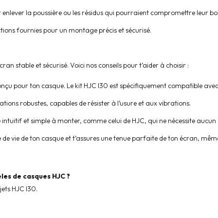
ur enlever la poussière ou les résidus qui pourraient compromettre leur 
ructions fournies pour un montage précis et sécurisé.
cran stable et sécurisé. Voici nos conseils pour t’aider à choisir :
conçu pour ton casque. Le kit HJC I30 est spécifiquement compatible avec
xations robustes, capables de résister à l’usure et aux vibrations.
ntuitif et simple à monter, comme celui de HJC, qui ne nécessite aucun 
 de vie de ton casque et t’assures une tenue parfaite de ton écran, même l
èles de casques HJC ?
jets HJC I30.