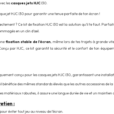
vec les
casques jets HJC
I30.
sque jet HJC I30 pour garantir une tenue parfaite de ton écran !
ctement ? Ce kit de fixation HJC I30 est la solution qu’il te faut. Parfa
ommagés en un clin d’œil.
 une
fixation stable de l’écran
, même lors de tes trajets à grande vit
. Conçu par HJC, ce kit garantit la sécurité et le confort de ton équip
ifiquement conçu pour les casques jets HJC I30, garantissant une installat
il bénéficie des mêmes standards élevés que les autres accessoires de l
s matériaux robustes, il assure une longue durée de vie et un maintien o
etien :
 pour éviter tout jeu au niveau de l’écran.