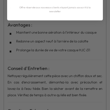
Marque : HJC
Offre réservée aux nouveaux clients n'ayant jamais souscrit à la
newsletter
Avantages :
Maintient une bonne aération à l’intérieur du casque
Redonne un aspect neuf à l’arrière de la calotte
Prolonge la durée de vie de votre casque HJC i31
Conseil d'Entretien :
Nettoyez régulièrement cette pièce avec un chiffon doux et sec.
En cas d’encrassement, démontez-la avec précaution et
lavez-la à l’eau tiède. Bien la sécher avant de la remettre en
place. Vérifiez de temps à autre qu’elle est bien fixée.