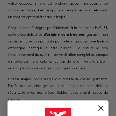
votre casque. Si elle est endommagée, manquante ou
simplement usée, il est temps de la remplacer pour retrouver
un confort optimal à chaque trajet.
Conçue pour s’intégrer parfaitement à la coque du HJC i31,
cette pièce détachée
d’origine constructeur
garantit non
seulement une compatibilité parfaite, mais aussi une finition
esthétique identique à celle d’usine. Elle assure le bon
fonctionnement du système de ventilation complet du casque
en favorisant la circulation de l’air de l’avant vers l’arrière –
un vrai plus lors des sorties prolongées ou en été.
Chez
iCasque
, on privilégie la durabilité de vos équipements.
Plutôt que de changer de casque pour un petit défaut,
réparez-le avec des pièces fiables, directement issues du
fabricant.
Points Clés :