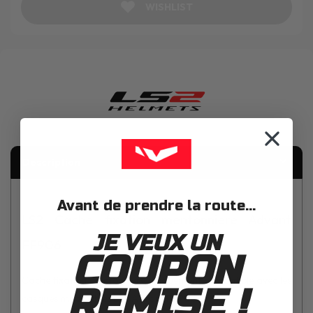
WISHLIST
Description
Avant de prendre la route...
LS2 Cache fixation mentonniere Advant
JE VEUX UN
FF906
COUPON
Cache fixation mentonniere uniquement compatible avec les
REMISE !
casques modulables LS2 Advant FF906