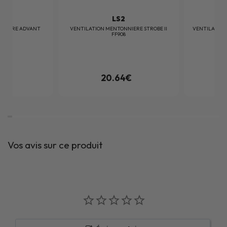
LS2
NNIERE ADVANT
VENTILATION MENTONNIERE STROBE II
VENTILATION
FF908
4€
20.64€
Vos avis sur ce produit